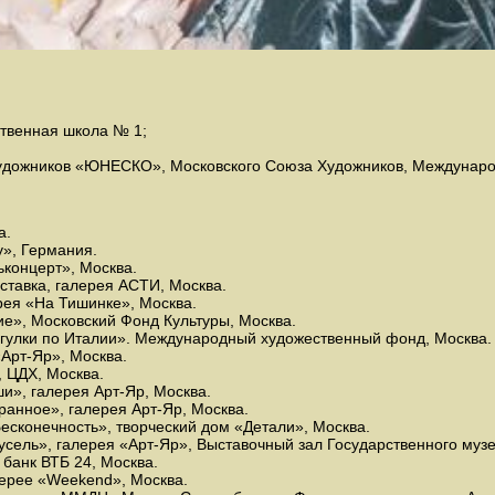
ственная школа № 1;
дожников «ЮНЕСКО», Московского Союза Художников, Междунаро
а.
у», Германия.
ьконцерт», Москва.
ыставка, галерея АСТИ, Москва.
рея «На Тишинке», Москва.
е», Московский Фонд Культуры, Москва.
огулки по Италии». Международный художественный фонд, Москва.
«Арт-Яр», Москва.
, ЦДХ, Москва.
и», галерея Арт-Яр, Москва.
ранное», галерея Арт-Яр, Москва.
есконечность», творческий дом «Детали», Москва.
усель», галерея «Арт-Яр», Выставочный зал Государственного музе
 банк ВТБ 24, Москва.
лерее «Weekend», Москва.