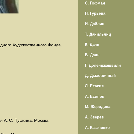
С. Гофман
Н. Гурьева
И. Дайлин
Т. Данильянц
К. Даян
дного Художественного Фонда.
В. Даян
Г. Доленджашвили
Д. Дыховичный
Л. Есакия
А. Есипов
М. Жерядина
А. Зверев
я А. С. Пушкина, Москва.
А. Казаченко