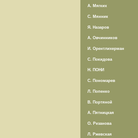
А. Мягких
С. Мянник
Я. Назаров
А. Овчинников
И. Орентлихерман
С. Покидова
Н. ПОНИ
С. Пономарев
Л. Попенко
В. Портяной
А. Пятницкая
О. Резанова
Л. Ржевская