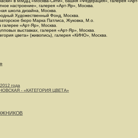
краски» в ММДЦ «Москва-Сити», башня «Федерация», галерея «Арт
тное настроение», галерея «Арт-Яр», Москва.
ная школа дизайна, Москва.
родный Художественный Фонд, Москва.
раторское бюро Марка Патлиса, Жуковка, М.о.
в галерее «Арт-Яр», Москва.
упповых выставках, галерея «Арт-Яр», Москва.
егория цвета» (живопись), галерея «КИНО», Москва.
»
 2012 года
НОВСКАЯ - «КАТЕГОРИЯ ЦВЕТА»
ДОЖНИКОВ