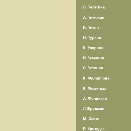
Л. Телегина
А. Тимохин
В. Титов
Н. Туркия
К. Уварова
И. Усманов
С. Устинов
К. Филиппова
К. Фоминых
А. Фонвизин
Л.Фридман
М. Хаазе
Р. Хантадзе-