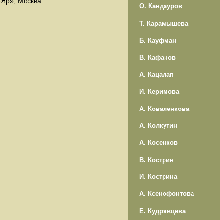
-Яр», Москва.
О. Кандауров
Т. Карамышева
Б. Кауфман
В. Кафанов
А. Кацалап
И. Керимова
А. Коваленкова
А. Колкутин
А. Косенков
В. Кострин
И. Кострина
А. Ксенофонтова
Е. Кудрявцева