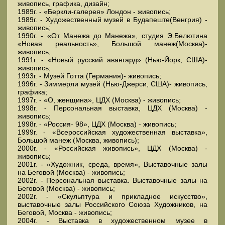
живопись, графика, дизайн;
1989г. - «Беркли-галерея» Лондон - живопись;
1989г. - Художественный музей в Будапеште(Венгрия) -
живопись;
1990г. - «От Манежа до Манежа», студия Э.Белютина
«Новая реальность», Большой манеж(Москва)-
живопись;
1991г. - «Новый русский авангард» (Нью-Йорк, США)-
живопись;
1993г. - Музей Готта (Германия)- живопись;
1996г. - Зиммерли музей (Нью-Джерси, США)- живопись,
графика;
1997г. - «О, женщина», ЦДХ (Москва) - живопись;
1998г. - Персональная выставка, ЦДХ (Москва) -
живопись;
1998г. - «Россия- 98», ЦДХ (Москва) - живопись;
1999г. - «Всероссийская художественная выставка»,
Большой манеж (Москва, живопись);
2000г. - «Российская живопись», ЦДХ (Москва) -
живопись;
2001г. - «Художник, среда, время», Выставочные залы
на Беговой (Москва) - живопись;
2002г. - Персональная выставка. Выставочные залы на
Беговой (Москва) - живопись;
2002г. - «Скульптура и прикладное искусство»,
выставочные залы Российского Союза Художников, на
Беговой, Москва - живопись;
2004г. - Выставка в художественном музее в