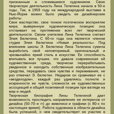
признанным и сложившимся художником. Свою
творческую деятельность Лина Телегина начала в 50-е
годы. Так, в 1959 году на международной выставке в
Нью-Йорке можно было увидеть ее дизайнерские
работы.
Свое мастерство, свое тонкое поэтическое восприятие
мира, выверенную художническую позицию она
отстаивает на протяжении всех лет творческой
деятельности. Своим учителем Лина Телегина считает
Элия Белютина. С 60-го года она является членом
студии Элия Белютина «Новая реальность». Под
влиянием школы Э. Белютина Лина Телегина сумела
выработать свой неповторимый, оригинальный и
чрезвычайно яркий стиль в искусстве. Ее способность
впитывать все лучшее, что давала современная ей
художественная среда, творчески перерабатывать
увиденное и находить собственные изобразительные
средства, передавать свои чувства и переживания, не
раз отмечал Э. Белютин. Недаром он сравнивал ее с
«вездеходом», каждый раз удивляясь полноте и
искренности ее чувств, сложности ее художественных
ассоциаций и общей позитивной позиции при взгляде на
мир и людей.
Творческая биография Лины Телегиной дает
возможность проследить направление ее интересов от
дизайна (50-70–е гг) до живописи и графики (с 80-х по
настоящее время). Работа художника в области дизайна
была успешной, о чем свидетельствует ее участие в