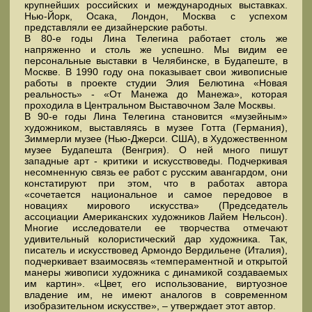
крупнейших российских и международных выставках.
Нью-Йорк, Осака, Лондон, Москва с успехом
представляли ее дизайнерские работы.
В 80-е годы Лина Телегина работает столь же
напряженно и столь же успешно. Мы видим ее
персональные выставки в Челябинске, в Будапеште, в
Москве. В 1990 году она показывает свои живописные
работы в проекте студии Элия Белютина «Новая
реальность» - «От Манежа до Манежа», которая
проходила в Центральном Выставочном Зале Москвы.
В 90-е годы Лина Телегина становится «музейным»
художником, выставляясь в музее Готта (Германия),
Зиммерли музее (Нью-Джерси. США), в Художественном
музее Будапешта (Венгрия). О ней много пишут
западные арт - критики и искусствоведы. Подчеркивая
несомненную связь ее работ с русским авангардом, они
констатируют при этом, что в работах автора
«сочетается национальное и самое передовое в
новациях мирового искусства» (Председатель
ассоциации Американских художников Лайем Нельсон).
Многие исследователи ее творчества отмечают
удивительный колористический дар художника. Так,
писатель и искусствовед Армондо Вердильене (Италия),
подчеркивает взаимосвязь «темпераментной и открытой
манеры живописи художника с динамикой создаваемых
им картин». «Цвет, его использование, виртуозное
владение им, не имеют аналогов в современном
изобразительном искусстве», – утверждает этот автор.