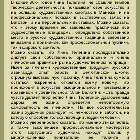
В конце 90-х годов Лина Телегина, не сбавляя темпов
творческой деятельности, показывает свое искусство и
на больших художественных смотрах в Манеже, и на
профессиональных показах в выставочных залах на
Беговой, и на персональных выставках. Можно сказать,
что к этому времени ею завоеваны практически все
художественные плацдармы, определено собственное
место в русской художественной традиции, завоевано
внимание и признание, как профессиональной публики,
так и широкого зрителя.
Можно сказать, что Лина Телегина последовательно
диктует свои собственные, оригинальные и очень
личностные правила игры на художественном поприще.
Имея за плечами художественные традиции русского
авангарда, опыт работы в Белютинской школе,
огромную выставочную практику, Лина Телегина сумела
остаться искренней, открытой всему новому, что
происходит в искусстве, эмоциональной и чрезвычайно
правдивой и убедительной. Элий Белютин: «Эта правда
чувств делает творчество Лины Телегиной драгоценным
даром ее жизни, определяя неповторимую
самобытность ее личности». На все обстоятельства
жизни художник реагирует «с нежностью и заботой, на
которую способен только любящий людей человек».
Можно с уверенностью сказать, что именно эти качества,
а также высочайшее профессиональное мастерство
этого виртуозного художника находят отклик у
многочисленных почитателей ее таланта и