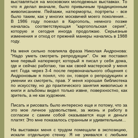
выставляться на московских молодежных выставках. То
что я делал вначале, было привычным традиционным
живописанием. Пейзажи, натюрморты, портреты - все
было таким, как у многих москвичей моего поколения...
В 1986 году поехал в Каргополь, немного позже
началась соответствующая "каргопольская серия",
которую и сегодня иногда продолжаю. Серьезные
изменения и отход от прежней манеры начались в 1988
году.
На меня сильно повлияла фраза Николая Андронова:
"Надо уметь смотреть репродукции". Он же поставил
мне первый натюрморт, который я писал у себя дома,
где и сейчас работаю, так как своей мастерской у меня
нет. Года через 3-4 после первоначального общения с
Андроновым я понял, что он, говоря о репродукциях и
умении их смотреть, прав. У меня хорошая библиотека
по искусству, но до практического занятия живописью я
книги и альбомы видел только извне, поверхностно, как
зритель, а не как художник.
Писать и рисовать было интересно еще и потому, что за
это мое личное удовольствие, за жизнь и работу в
согласии с самим собой оказывается еще и деньги
платят. Это мне показалось странным и удивительным...
На выставках меня с трудом помещали в экспозицию,
искали отдельную стенку. Я не уживался с любыми