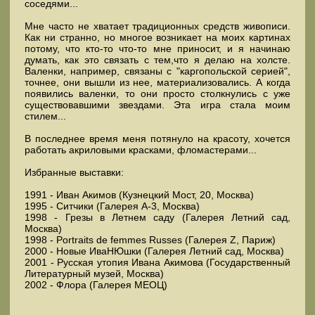
соседями...
Мне часто не хватает традиционных средств живописи.
Как ни странно, но многое возникает на моих картинах
потому, что кто-то что-то мне приносит, и я начинаю
думать, как это связать с тем,что я делаю на холсте.
Валенки, например, связаны с "каргопольской серией",
точнее, они вышли из нее, материализовались. А когда
появились валенки, то они просто столкнулись с уже
существовавшими звездами. Эта игра стала моим
стилем...
В последнее время меня потянуло на красоту, хочется
работать акриловыми красками, фломастерами...
Избранные выставки:
1991 - Иван Акимов (Кузнецкий Мост, 20, Москва)
1995 - Ситчики (Галерея А-3, Москва)
1998 - Грезы в Летнем саду (Галерея Летний сад,
Москва)
1998 - Portraits de femmes Russes (Галерея Z, Париж)
2000 - Новые ИваНЮшки (Галерея Летний сад, Москва)
2001 - Русская утопия Ивана Акимова (Государственный
Литературный музей, Москва)
2002 - Флора (Галерея МЕОЦ)