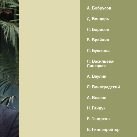
А. Бобрусов
Д. Бондарь
Л. Борисов
В. Брайнин
Л. Бушкова
Л. Васильева-
Линецкая
А. Ваулин
Л. Виноградский
А. Власов
Н. Гайдук
Р. Геворкян
В. Гиппенрейтер