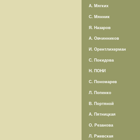
А. Мягких
С. Мянник
Я. Назаров
А. Овчинников
И. Орентлихерман
С. Покидова
Н. ПОНИ
С. Пономарев
Л. Попенко
В. Портяной
А. Пятницкая
О. Резанова
Л. Ржевская