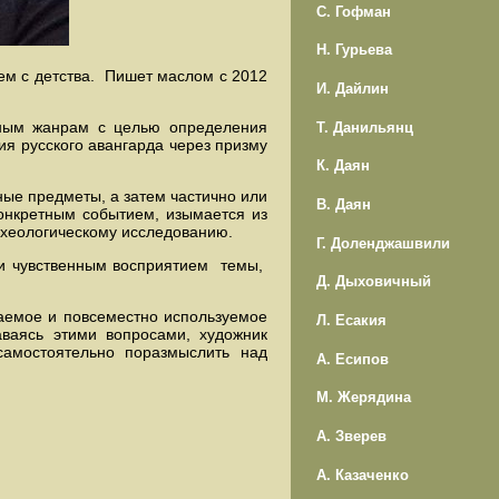
С. Гофман
Н. Гурьева
м с детства. Пишет маслом с 2012
И. Дайлин
м жанрам с целью определения
Т. Данильянц
я русского авангарда через призму
К. Даян
е предметы, а затем частично или
В. Даян
онкретным событием, изымается из
археологическому исследованию.
Г. Доленджашвили
 чувственным восприятием темы,
Д. Дыховичный
мое и повсеместно используемое
Л. Есакия
ваясь этими вопросами, художник
самостоятельно поразмыслить над
А. Есипов
М. Жерядина
А. Зверев
А. Казаченко