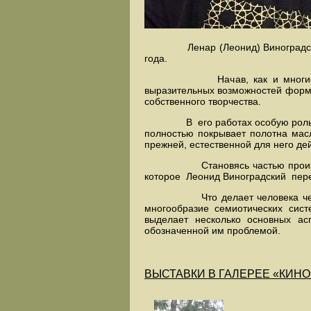
Ленар (Леонид) Виноградский род
года.
Начав, как и многие с фигур
выразительных возможностей формы
собственного творчества.
В его работах особую роль играе
полностью покрывает полотна мас
прежней, естественной для него де
Становясь частью произведения
которое Леонид Виноградский пер
Что делает человека человеком
многообразие семиотических сис
выделает несколько основных ас
обозначенной им проблемой.
ВЫСТАВКИ В ГАЛЕРЕЕ «КИНО