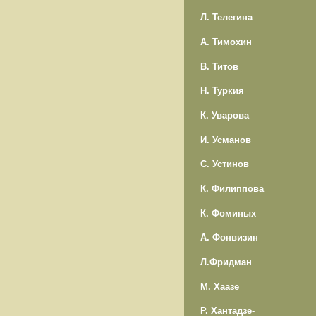
Л. Телегина
А. Тимохин
В. Титов
Н. Туркия
К. Уварова
И. Усманов
С. Устинов
К. Филиппова
К. Фоминых
А. Фонвизин
Л.Фридман
М. Хаазе
Р. Хантадзе-