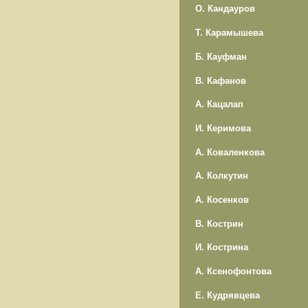
О. Кандауров
Т. Карамышева
Б. Кауфман
В. Кафанов
А. Кацалап
И. Керимова
А. Коваленкова
А. Колкутин
А. Косенков
В. Кострин
И. Кострина
А. Ксенофонтова
Е. Кудрявцева