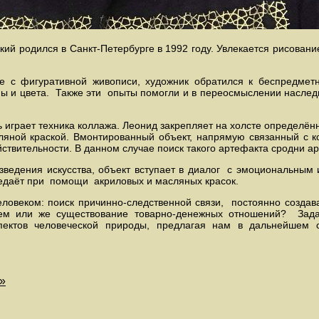
ился в Санкт-Петербурге в 1992 году. Увлекается рисование
ативной живописи, художник обратился к беспредметны
 и цвета. Также эти опыты помогли и в переосмыслении наследи
т техника коллажа. Леонид закрепляет на холсте определённы
ляной краской. Вмонтированный объект, напрямую связанный с к
йствительности. В данном случае поиск такого артефакта сродни 
 искусства, объект вступает в диалог с эмоциональным и
едаёт при помощи акриловых и масляных красок.
: поиск причинно-следственной связи, постоянно создавае
тем или же существование товарно-денежных отношений? Зада
пектов человеческой природы, предлагая нам в дальнейшем 
»