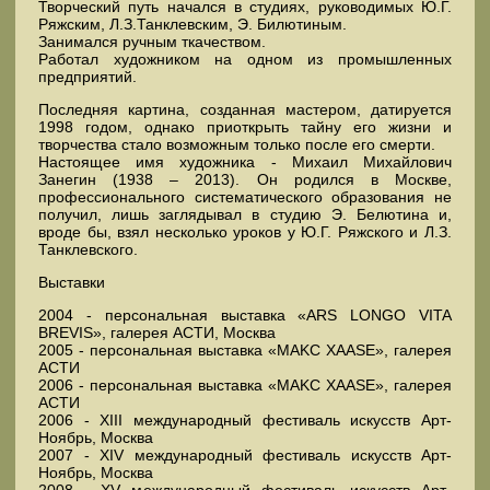
Творческий путь начался в студиях, руководимых Ю.Г.
Ряжским, Л.З.Танклевским, Э. Билютиным.
Занимался ручным ткачеством.
Работал художником на одном из промышленных
предприятий.
Последняя картина, созданная мастером, датируется
1998 годом, однако приоткрыть тайну его жизни и
творчества стало возможным только после его смерти.
Настоящее имя художника - Михаил Михайлович
Занегин (1938 – 2013). Он родился в Москве,
профессионального систематического образования не
получил, лишь заглядывал в студию Э. Белютина и,
вроде бы, взял несколько уроков у Ю.Г. Ряжского и Л.З.
Танклевского.
Выставки
2004 - персональная выставка «ARS LONGO VITA
BREVIS», галерея АСТИ, Москва
2005 - персональная выставка «MAKC XAASE», галерея
АСТИ
2006 - персональная выставка «MAKC XAASE», галерея
АСТИ
2006 - XIII международный фестиваль искусств Арт-
Ноябрь, Москва
2007 - XIV международный фестиваль искусств Арт-
Ноябрь, Москва