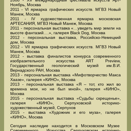
2008 - XV международный фестиваль искусств Арт-
Ноябрь, Москва
2011 - VI ярмарка графических искусств. МГВЗ Новый
Манеж, Москва
2011 - IV художественная ярмарка московская
АРТЕСАНИЯ, МГВЗ Новый Манеж, Москва
2011 - персональная выставка «…увидеть мир земли на
высоте фантазий….», галерея Black Dog, Москва
2012 - персональная выставка, Российско-Немецкий
дом, Москва
2012 - VII ярмарка графических искусств. МГВЗ Новый
Манеж, Москва
2012 - выставка финалистов конкурса современного
изобразительного искусства ART Preview,
Государственный геологический музей им.В.И.
Вернадского РАН, Москва
2013 - персональная выставка «Мифотворчество Макса
Хаазе», галерея «КИНО», Москва
2013 - персональная выставка «Я – тот, кто жил во
времена мои, но не был мной», галерея «КИНО»,
Москва
2015 - персональная выставка «Судьбы скрещенье»,
галерея «КИНО», Серпуховской историко-
художественный музей, Серпухов
2015 - выставка «Художник и его муза», галерея
«КИНО», Москва
Сегодня наследие находится в Московском Музее
Современного Искусства, Серпуховском историко-