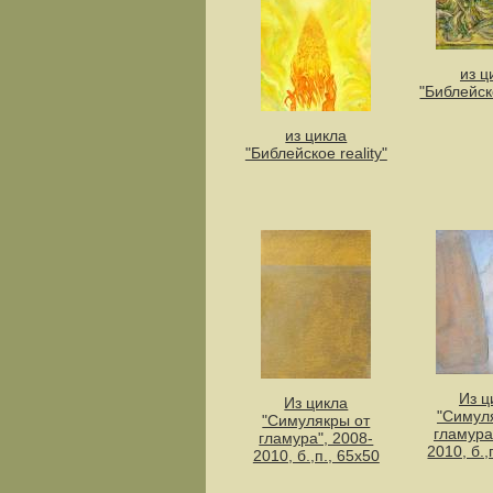
из ц
"Библейско
из цикла
"Библейское reality"
Из ц
Из цикла
"Симул
"Симулякры от
гламура
гламура", 2008-
2010, б.,
2010, б.,п., 65х50