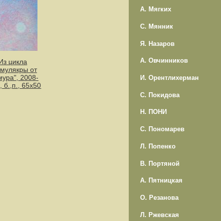
А. Мягких
С. Мянник
Я. Назаров
А. Овчинников
Из цикла
мулякры от
мура", 2008-
И. Орентлихерман
, б.,п., 65х50
С. Покидова
Н. ПОНИ
С. Пономарев
Л. Попенко
В. Портяной
А. Пятницкая
О. Резанова
Л. Ржевская