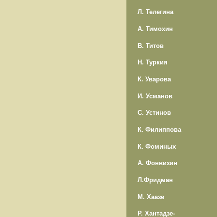
Л. Телегина
А. Тимохин
В. Титов
Н. Туркия
К. Уварова
И. Усманов
С. Устинов
К. Филиппова
К. Фоминых
А. Фонвизин
Л.Фридман
М. Хаазе
Р. Хантадзе-