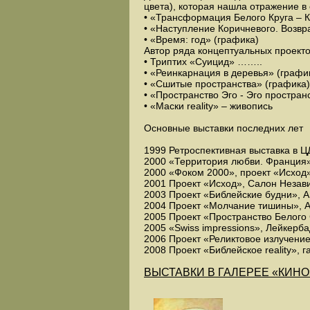
цвета), которая нашла отражение в
• «Трансформация Белого Круга – К
• «Наступление Коричневого. Возв
• «Время: год» (графика)
Автор ряда концептуальных проекто
• Триптих «Суицид» ……..
• «Реинкарнация в деревья» (графи
• «Сшитые пространства» (графика)
• «Пространство Эго - Эго простран
• «Маски reality» – живопись
Основные выставки последних лет
1999 Ретроспективная выставка в Ц
2000 «Территория любви. Франция»
2000 «Фоком 2000», проект «Исход
2001 Проект «Исход», Салон Незав
2003 Проект «Библейские будни», 
2004 Проект «Молчание тишины», 
2005 Проект «Пространство Белого
2005 «Swiss impressions», Лейкерб
2006 Проект «Реликтовое излучени
2008 Проект «Библейское reality»,
ВЫСТАВКИ В ГАЛЕРЕЕ «КИНО