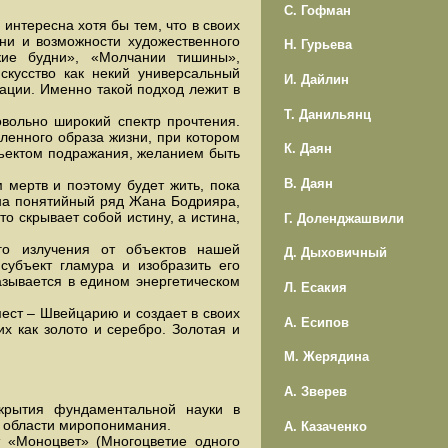
С. Гофман
нтересна хотя бы тем, что в своих
ни и возможности художественного
Н. Гурьева
кие будни», «Молчании тишины»,
скусство как некий универсальный
И. Дайлин
ации. Именно такой подход лежит в
Т. Данильянц
овольно широкий спектр прочтения.
ленного образа жизни, при котором
К. Даян
бъектом подражания, желанием быть
В. Даян
 мертв и поэтому будет жить, пока
 на понятийный ряд Жана Бодрияра,
то скрывает собой истину, а истина,
Г. Доленджашвили
ого излучения от объектов нашей
Д. Дыховичный
субъект гламура и изобразить его
азывается в едином энергетическом
Л. Есакия
ест – Швейцарию и создает в своих
А. Есипов
х как золото и серебро. Золотая и
М. Жерядина
А. Зверев
ткрытия фундаментальной науки в
в области миропонимания.
А. Казаченко
т «Моноцвет» (Многоцветие одного