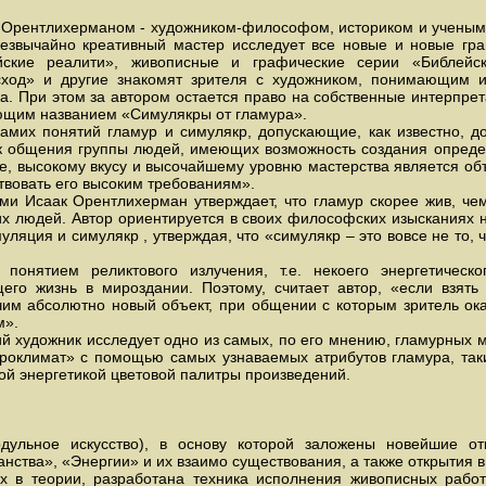
Орентлихерманом - художником-философом, историком и ученым и
резвычайно креативный мастер исследует все новые и новые гра
ейские реалити», живописные и графические серии «Библейс
сход» и другие знакомят зрителя с художником, понимающим и
а. При этом за автором остается право на собственные интерпрет
ующим названием «Симулякры от гламура».
амих понятий гламур и симулякр, допускающие, как известно, д
зык общения группы людей, имеющих возможность создания опреде
те, высокому вкусу и высочайшему уровню мастерства является о
ствовать его высоким требованиям».
и Исаак Орентлихерман утверждает, что гламур скорее жив, чем
их людей. Автор ориентируется в своих философских изысканиях
уляция и симулякр , утверждая, что «симулякр – это вовсе не то, ч
 понятием реликтового излучения, т.е. некоего энергетическ
его жизнь в мироздании. Поэтому, считает автор, «если взять 
чим абсолютно новый объект, при общении с которым зритель ок
м».
й художник исследует одно из самых, по его мнению, гламурных м
оклимат» с помощью самых узнаваемых атрибутов гламура, таки
ой энергетикой цветовой палитры произведений.
дульное искусство), в основу которой заложены новейшие о
нства», «Энергии» и их взаимо существования, а также открытия 
 в теории, разработана техника исполнения живописных рабо