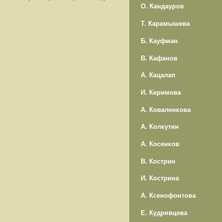
О. Кандауров
Т. Карамышева
Б. Кауфман
В. Кафанов
А. Кацалап
И. Керимова
А. Коваленкова
А. Колкутин
А. Косенков
В. Кострин
И. Кострина
А. Ксенофонтова
Е. Кудрявцева