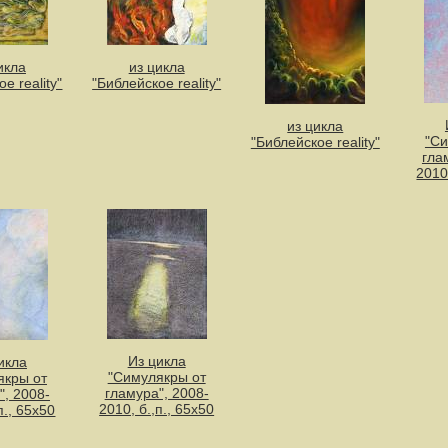
икла
из цикла
е reality"
"Библейское reality"
из цикла
"Си
"Библейское reality"
гла
2010
Из цикла
икла
"Симулякры от
якры от
гламура", 2008-
", 2008-
2010, б.,п., 65х50
п., 65х50