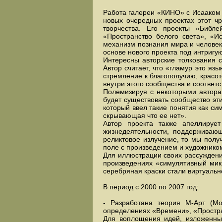
Работа галереи «КИНО» с Исааком 
новых очередных проектах этот ч
творчества. Его проекты «Библ
«Пространство белого света», «И
механизм познания мира и человек
основе нового проекта под интриг
Интересны авторские толкования с
Автор считает, что «гламур это я
стремление к благополучию, красо
внутри этого сообщества и соответ
Полемизируя с некоторыми авторам
будет существовать сообщество эт
который ввел такие понятия как сим
скрывающая что ее нет».
Автор проекта также апеллирует
жизнедеятельности, поддерживающ
реликтовое излучение, то мы полу
поле с произведением и художнико
Для иллюстрации своих рассуждени
произведениях «симулятивный микр
серебряная краски стали виртуальн
В период с 2000 по 2007 год:
- Разработана теория М-Арт (Мо
определениях «Времени», «Простра
Для воплощения идей, изложенных