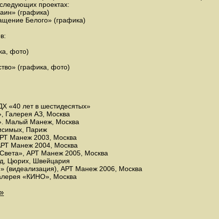
 следующих проектах:
аин» (графика)
ращение Белого» (графика)
в:
ка, фото)
ство» (графика, фото)
ДХ «40 лет в шестидесятых»
, Галерея АЗ, Москва
». Малый Манеж, Москва
исимых, Париж
АРТ Манеж 2003, Москва
АРТ Манеж 2004, Москва
 Света», АРТ Манеж 2005, Москва
ад, Цюрих, Швейцария
е» (видеализация), АРТ Манеж 2006, Москва
 галерея «КИНО», Москва
»