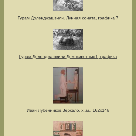
Гурам Доленджашвили. Лунная соната, графика 7
Гурам Доленджашвили.Дом.животные1, графика
Иван Лубенников.Зеркало, х.,м., 162х146