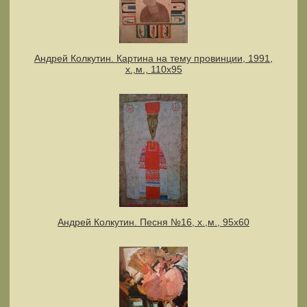
Андрей Колкутин. Картина на тему провинции, 1991,
х.,м., 110х95
Андрей Колкутин. Песня №16, х.,м., 95х60