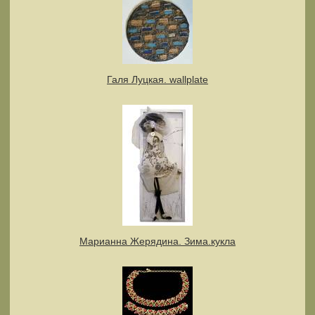
Галя Луцкая. wallplate
Марианна Жерядина. Зима.кукла