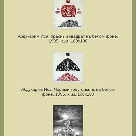
Абдукарим Иса. Красный квадрат на белом фоне,
1995, х.,м.,100х100
Абдукарим Иса. Черный треугольник на белом
фоне, 1995, х.,м.,100х100