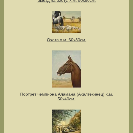
Выезд на охоту. х.м. 50х80см.
Охота х.м. 60х80см.
Портрет чемпиона Аламана (Ахалтекинец) х.м.
50х40см.