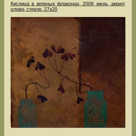
Кислица в зеленых флаконах, 2009, медь, акрил;
олово, стекло, 27х20