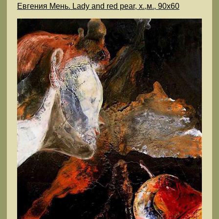
Евгения Мень. Lady and red pear, х.,м., 90х60