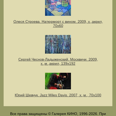
Олеся Строева. Натюрморт с вином. 2009, х.,акрил,
70х60
Сергей Чеснов-Ладыженский. Москвичи. 2009,
х.,м.,акрил, 139х192
Юрий Шевчук. Jazz Miles Davis. 2007, х.,м., 70х100
Все права защищены © Галерея КИНО, 1996-2026. При