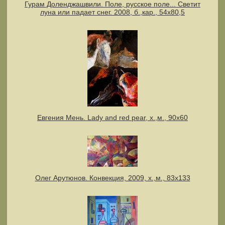
Гурам Доленджашвили. Поле, русское поле... Светит
луна или падает снег. 2008, б.,кар., 54х80,5
Евгения Мень. Lady and red pear, х.,м., 90х60
Олег Арутюнов. Конвекция, 2009, х.,м., 83х133