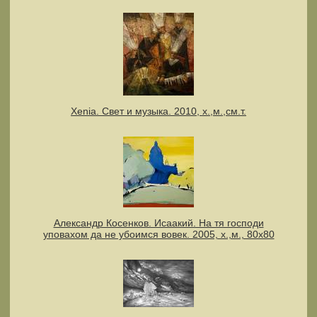
Xenia. Свет и музыка. 2010, х.,м.,см.т.
Александр Косенков. Исаакий. На тя господи
уповахом да не убоимся вовек. 2005, х.,м., 80х80