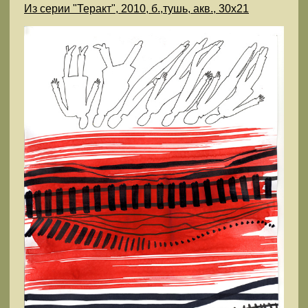
Из серии "Теракт", 2010, б.,тушь, акв., 30х21