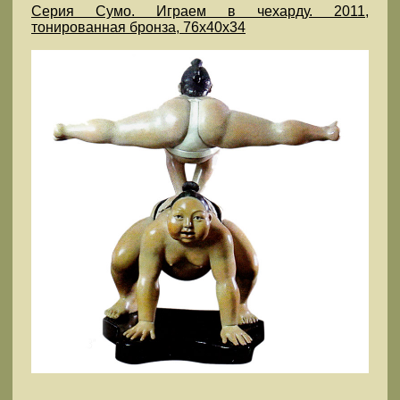
Серия Сумо. Играем в чехарду. 2011,
тонированная бронза, 76х40х34