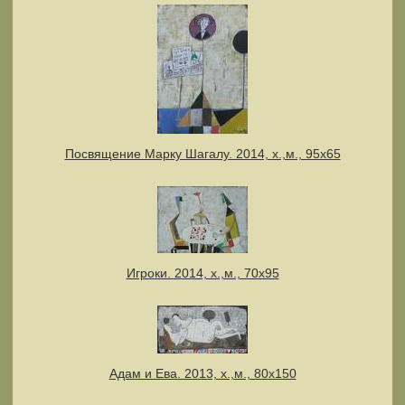
Посвящение Марку Шагалу. 2014, х.,м., 95х65
Игроки. 2014, х.,м., 70х95
Адам и Ева. 2013, х.,м., 80х150