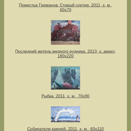
Поместье Германов. Старый сортир. 2011, х.,м.,
60х70
Последний житель медного рудника. 2013, х..акрил,
180х220
Рыбка. 2011, х.,м., 70х90
Собиратели камней. 2011, х.,м., 60х110