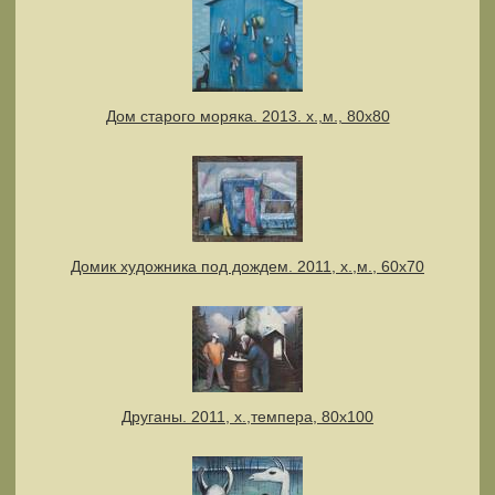
Дом старого моряка. 2013. х.,м., 80х80
Домик художника под дождем. 2011, х.,м., 60х70
Друганы. 2011, х.,темпера, 80х100