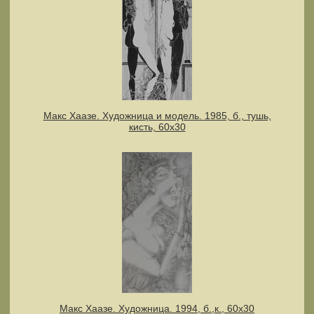
Макс Хаазе. Художница и модель. 1985, б., тушь,
кисть, 60х30
Макс Хаазе. Художница. 1994, б.,к., 60х30