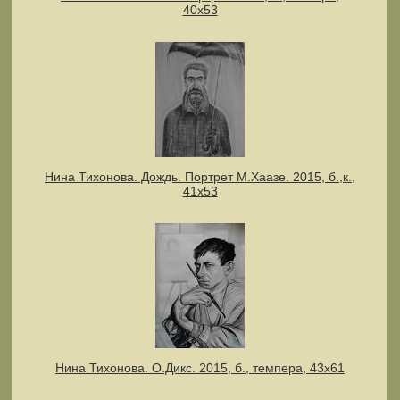
40х53
Нина Тихонова. Дождь. Портрет М.Хаазе. 2015, б.,к.,
41х53
Нина Тихонова. О.Дикс. 2015, б., темпера, 43х61