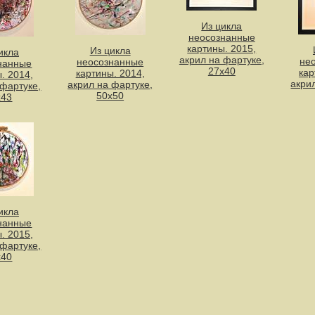
Из цикла
неосознанные
картины. 2015,
Из цикла
икла
акрил на фартуке,
не
неосознанные
нанные
27х40
кар
картины. 2014,
. 2014,
акри
акрил на фартуке,
 фартуке,
50х50
х43
икла
нанные
. 2015,
 фартуке,
х40