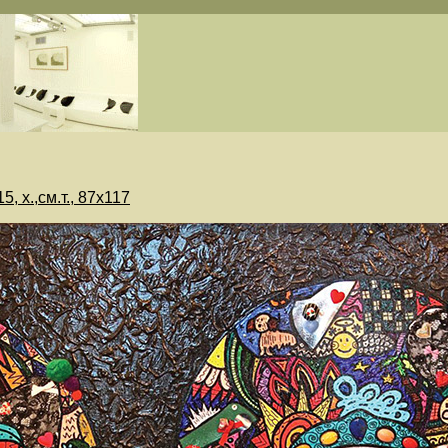
, х.,см.т., 87х117