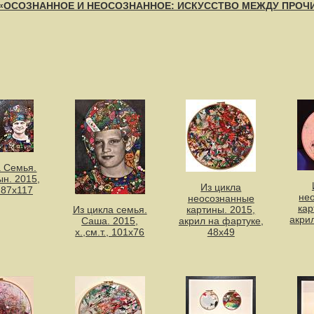
- «ОСОЗНАННОЕ И НЕОСОЗНАННОЕ: ИСКУССТВО МЕЖДУ ПРОЧ
а Семья.
ын. 2015,
Из цикла
, 87х117
не
неосознанные
кар
Из цикла семья.
картины. 2015,
акри
Саша. 2015,
акрил на фартуке,
х.,см.т., 101х76
48х49