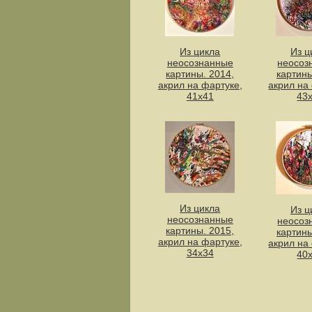
Из цикла
Из ц
неосознанные
неосоз
картины. 2014,
картины
акрил на фартуке,
акрил на
41х41
43
Из цикла
Из ц
неосознанные
неосоз
картины. 2015,
картины
акрил на фартуке,
акрил на
34х34
40