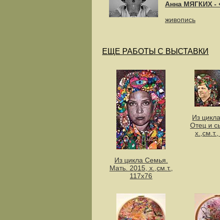
Анна МЯГКИХ 
живопись
ЕЩЕ РАБОТЫ С ВЫСТАВКИ
Из цикл
Отец и с
х.,см.т.
Из цикла Семья.
Мать. 2015, х.,см.т.,
117х76