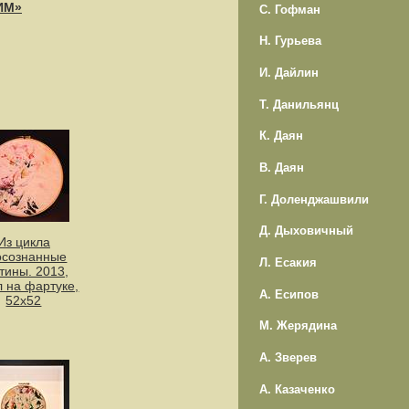
ИМ»
С. Гофман
Н. Гурьева
И. Дайлин
Т. Данильянц
К. Даян
В. Даян
Г. Доленджашвили
Д. Дыховичный
Из цикла
осознанные
Л. Есакия
тины. 2013,
л на фартуке,
А. Есипов
52х52
М. Жерядина
А. Зверев
А. Казаченко