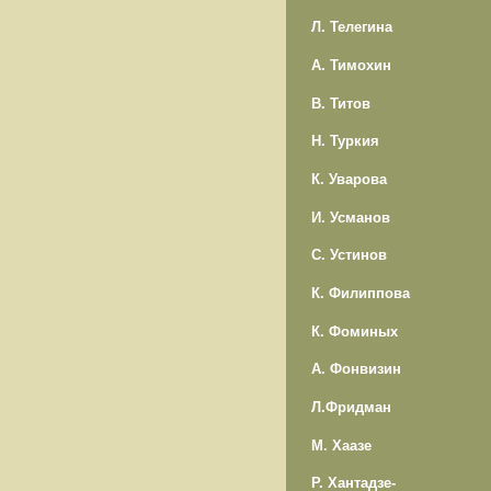
Л. Телегина
А. Тимохин
В. Титов
Н. Туркия
К. Уварова
И. Усманов
С. Устинов
К. Филиппова
К. Фоминых
А. Фонвизин
Л.Фридман
М. Хаазе
Р. Хантадзе-