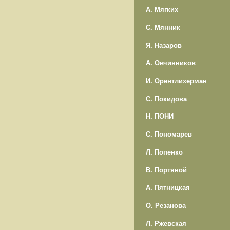
А. Мягких
С. Мянник
Я. Назаров
А. Овчинников
И. Орентлихерман
С. Покидова
Н. ПОНИ
С. Пономарев
Л. Попенко
В. Портяной
А. Пятницкая
О. Резанова
Л. Ржевская