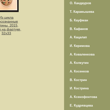
О. Кандауров
Т. Карамышева
Из цикла
Б. Кауфман
осознанные
тины. 2015,
В. Кафанов
л на фартуке,
32х33
А. Кацалап
И. Керимова
А. Коваленкова
А. Колкутин
А. Косенков
В. Кострин
И. Кострина
А. Ксенофонтова
Е. Кудрявцева