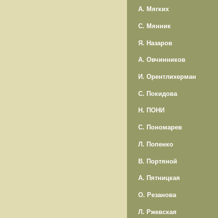
А. Мягких
С. Мянник
Я. Назаров
А. Овчинников
И. Орентлихерман
С. Покидова
Н. ПОНИ
С. Пономарев
Л. Попенко
В. Портяной
А. Пятницкая
О. Резанова
Л. Ржевская