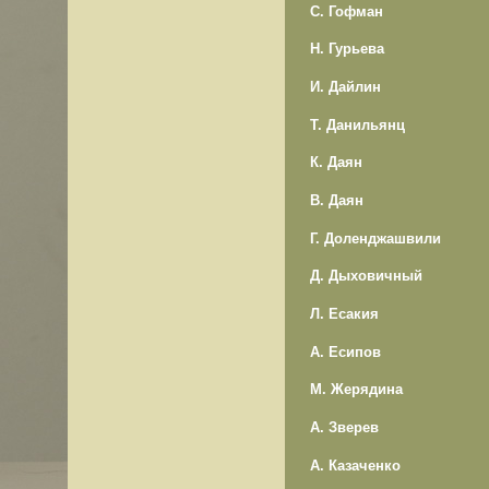
С. Гофман
Н. Гурьева
И. Дайлин
Т. Данильянц
К. Даян
В. Даян
Г. Доленджашвили
Д. Дыховичный
Л. Есакия
А. Есипов
М. Жерядина
А. Зверев
А. Казаченко