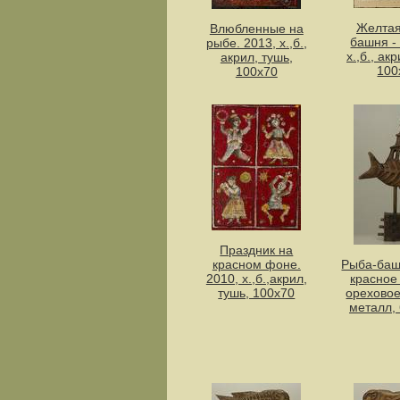
Желтая
Влюбленные на
башня - 
рыбе. 2013, х.,б.,
х.,б., ак
акрил, тушь,
100
100х70
Праздник на
красном фоне.
Рыба-баш
2010, х.,б.,акрил,
красное
тушь, 100х70
ореховое
металл,