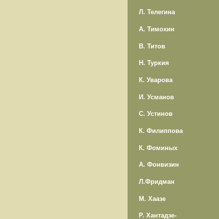
Л. Телегина
А. Тимохин
В. Титов
Н. Туркия
К. Уварова
И. Усманов
С. Устинов
К. Филиппова
К. Фоминых
А. Фонвизин
Л.Фридман
М. Хаазе
Р. Хантадзе-