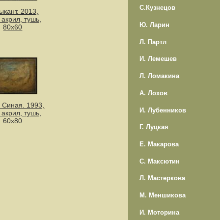
С.Кузнецов
ыкант. 2013,
, акрил, тушь,
Ю. Ларин
80х60
Л. Партл
И. Лемешев
Л. Ломакина
А. Лохов
 Синая. 1993,
И. Лубенников
, акрил, тушь,
60х80
Г. Луцкая
Е. Макарова
С. Максютин
Л. Мастеркова
М. Меншикова
И. Моторина