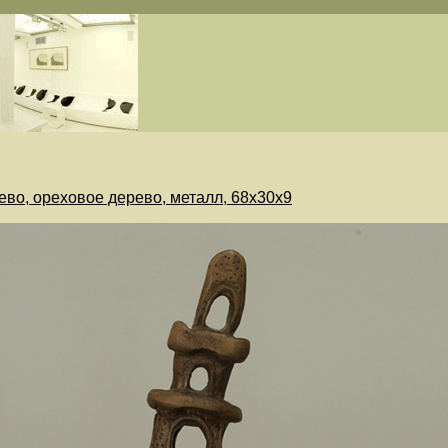
ево, ореховое дерево, металл, 68х30х9