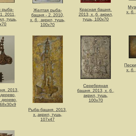
Муз
 рыба-
Красная башня.
Желтая рыба-
х.,б.
1. 2011,
2013, х.,б.,акрил,
башня - 2. 2010,
рил, тушь,
тушь, 100х70
х.,б., акрил, тушь,
х70
100х70
Пески
х.,б.
Серебряная
ня. 2013,
башня. 2013, х.,б.,
 дерево,
акрил, тушь,
 дерево,
100х70
 68х30х9
Рыба-башня. 2013,
х.,акрил, тушь,
107х47