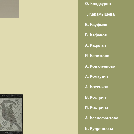
О. Кандауров
Т. Карамышева
Б. Кауфман
В. Кафанов
А. Кацалап
И. Керимова
А. Коваленкова
А. Колкутин
А. Косенков
В. Кострин
И. Кострина
А. Ксенофонтова
Е. Кудрявцева