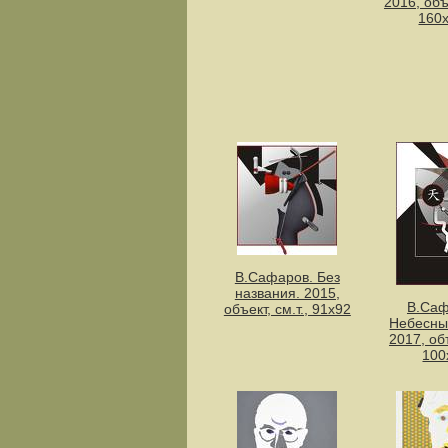
2016, объе
160
В.Сафаров. Без
названия. 2015,
В.Саф
объект, см.т., 91х92
Небесны
2017, объ
100