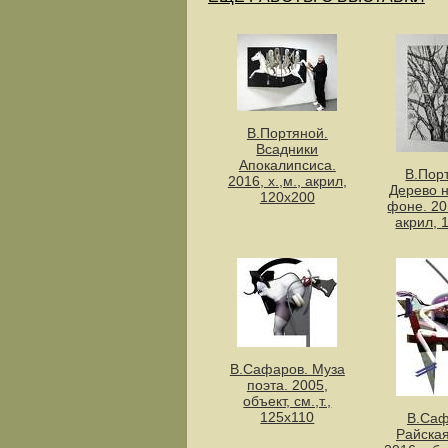
В.Портяной.
Всадники
Апокалипсиса.
В.Пор
2016, х.,м., акрил,
Дерево 
120х200
фоне. 201
акрил, 
В.Сафаров. Муза
поэта. 2005,
объект, см.,т.,
125х110
В.Саф
Райская