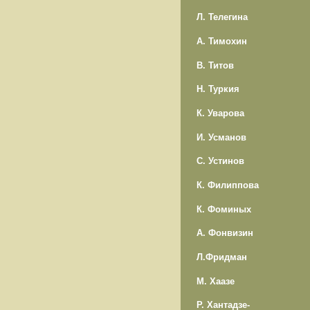
Л. Телегина
А. Тимохин
В. Титов
Н. Туркия
К. Уварова
И. Усманов
С. Устинов
К. Филиппова
К. Фоминых
А. Фонвизин
Л.Фридман
М. Хаазе
Р. Хантадзе-