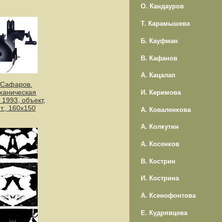
О. Кандауров
Т. Карамышева
Б. Кауфман
В. Кафанов
А. Кацалап
.Сафаров.
ханическая
И. Керимова
 1993, объект,
т., 160х150
А. Коваленкова
А. Колкутин
А. Косенков
В. Кострин
И. Кострина
А. Ксенофонтова
Е. Кудрявцева