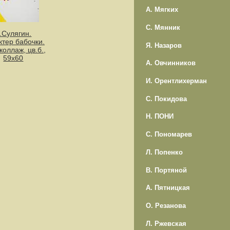
А. Мягких
С. Мянник
.Сулягин.
ктер бабочки.
Я. Назаров
коллаж, цв.б.,
59х60
А. Овчинников
И. Орентлихерман
С. Покидова
Н. ПОНИ
С. Пономарев
Л. Попенко
В. Портяной
А. Пятницкая
О. Резанова
Л. Ржевская