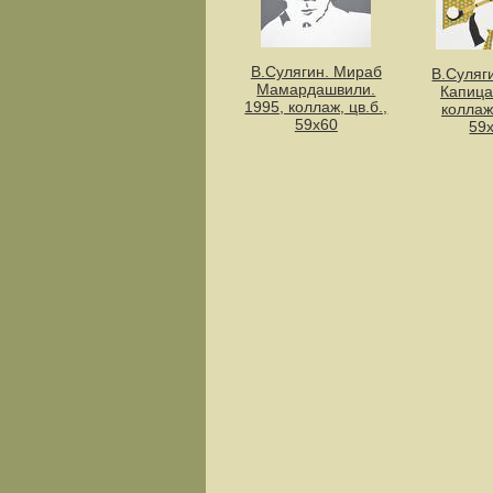
В.Сулягин. Мираб
В.Суляг
Мамардашвили.
Капица
1995, коллаж, цв.б.,
коллаж,
59х60
59