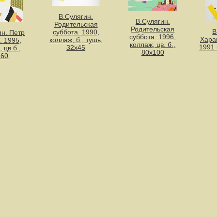
В.Сулягин.
В.Сулягин.
Родительская
Родительская
В
суббота. 1990,
ин. Петр
суббота. 1996,
Хара
коллаж, б., тушь,
. 1995,
коллаж, цв. б.,
1991 
32х45
 цв.б.,
80х100
х60