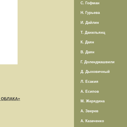
С. Гофман
Н. Гурьева
И. Дайлин
Т. Данильянц
К. Даян
В. Даян
Г. Доленджашвили
Д. Дыховичный
Л. Есакия
А. Есипов
Е ОБЛАКА»
М. Жерядина
А. Зверев
А. Казаченко