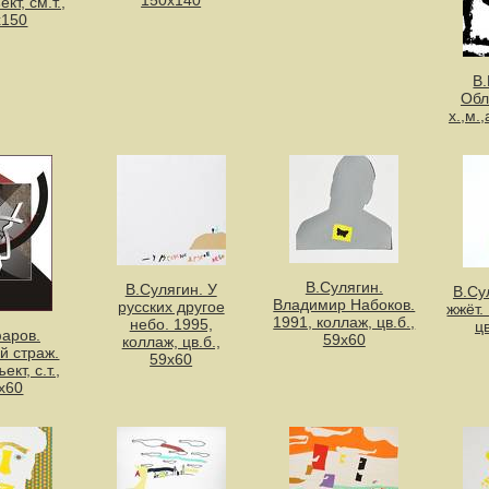
кт, см.т.,
х150
В
Обл
х.,м.
В.Сулягин.
В.Сулягин. У
В.Су
Владимир Набоков.
русских другое
жжёт.
1991, коллаж, цв.б.,
небо. 1995,
цв
аров.
59х60
коллаж, цв.б.,
й страж.
59х60
ект, с.т.,
х60