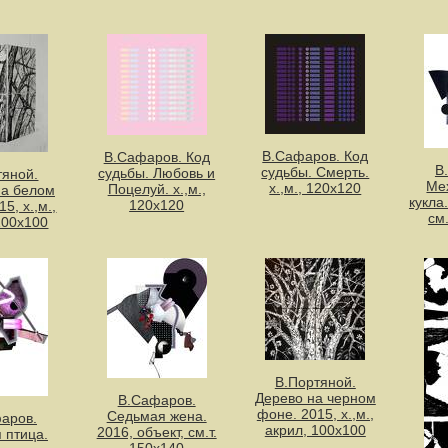
В.Сафаров. Код
В.Сафаров. Код
В
судьбы. Смерть.
судьбы. Любовь и
тяной.
Ме
х.,м., 120х120
Поцелуй. х.,м.,
на белом
кукла.
120х120
5, х.,м.,
см.
100х100
В.Портяной.
Дерево на черном
В.Сафаров.
фоне. 2015, х.,м.,
Седьмая жена.
аров.
акрил, 100х100
2016, объект, см.т.
 птица.
150х140