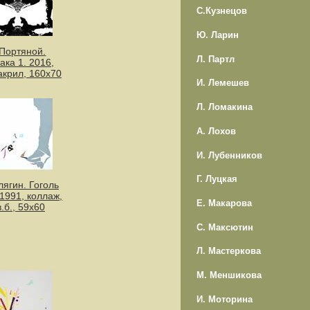
С.Кузнецов
Ю. Ларин
.Портяной.
Л. Партл
ака 1. 2016,
,акрил, 160х70
И. Лемешев
Л. Ломакина
А. Лохов
И. Лубенников
Г. Луцкая
лягин. Гоголь
 1991, коллаж,
Е. Макарова
.б., 59х60
С. Максютин
Л. Мастеркова
М. Меншикова
И. Моторина