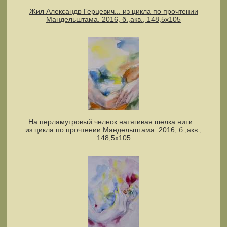
Жил Александр Герцевич... из цикла по прочтении
Мандельштама. 2016, б.,акв., 148,5х105
На перламутровый челнок натягивая шелка нити...
из цикла по прочтении Мандельштама. 2016, б.,акв.,
148,5х105