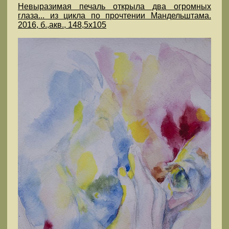
Невыразимая печаль открыла два огромных
глаза... из цикла по прочтении Мандельштама.
2016, б.,акв., 148,5х105