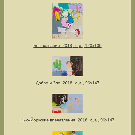
Без названия. 2018, х.,а., 120х100
Добро и Зло. 2018, х.,а., 96х147
Нью-Йоркские впечатления. 2018, х.,а., 96х147