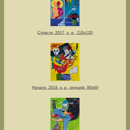
Cтрасти. 2017, х.,а., 110х120
Начало. 2016, к.,а., рельеф, 80х60