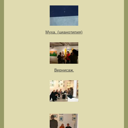
Муха. (цианотипия)
Вернисаж.