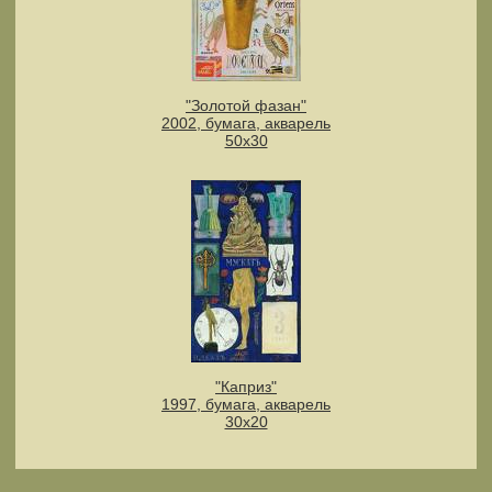
"Золотой фазан"
2002, бумага, акварель
50х30
"Каприз"
1997, бумага, акварель
30х20