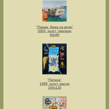
"Париж. Дома на воде"
2003, холст, темпера
60х80
"Патина"
1998, холст, масло
150х120