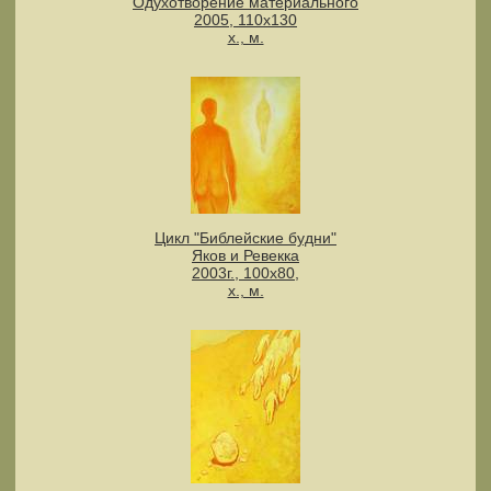
Одухотворение материального
2005, 110х130
х., м.
Цикл "Библейские будни"
Яков и Ревекка
2003г., 100х80,
х., м.