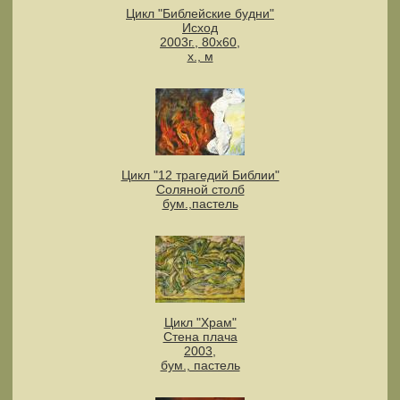
Цикл "Библейские будни"
Исход
2003г., 80х60,
х., м
Цикл "12 трагедий Библии"
Соляной столб
бум.,пастель
Цикл "Храм"
Стена плача
2003,
бум., пастель