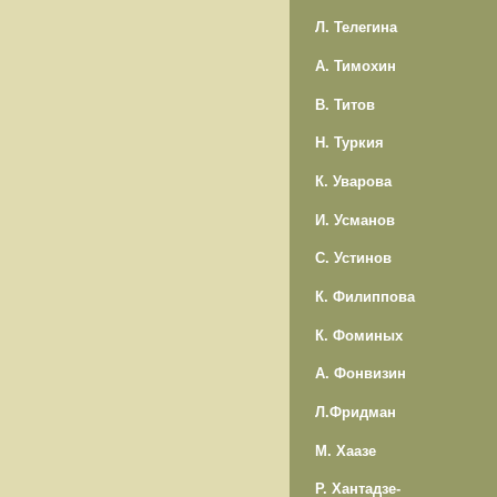
Л. Телегина
А. Тимохин
В. Титов
Н. Туркия
К. Уварова
И. Усманов
С. Устинов
К. Филиппова
К. Фоминых
А. Фонвизин
Л.Фридман
М. Хаазе
Р. Хантадзе-