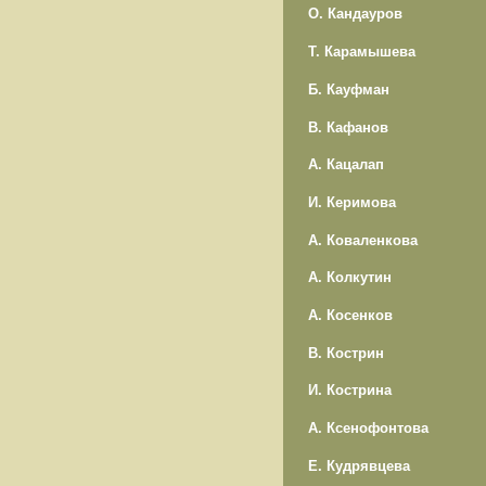
О. Кандауров
Т. Карамышева
Б. Кауфман
В. Кафанов
А. Кацалап
И. Керимова
А. Коваленкова
А. Колкутин
А. Косенков
В. Кострин
И. Кострина
А. Ксенофонтова
Е. Кудрявцева