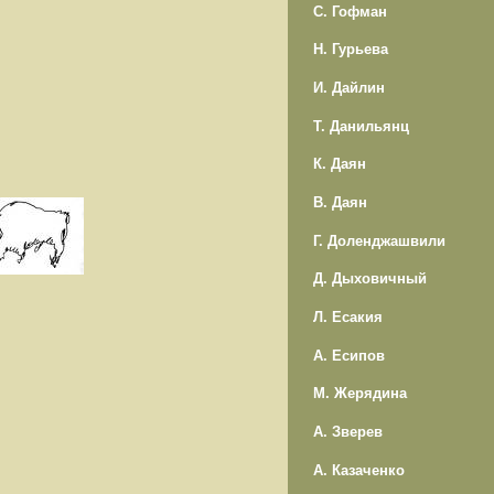
С. Гофман
Н. Гурьева
И. Дайлин
Т. Данильянц
К. Даян
В. Даян
Г. Доленджашвили
Д. Дыховичный
Л. Есакия
А. Есипов
М. Жерядина
А. Зверев
А. Казаченко