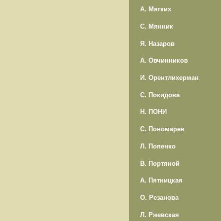
А. Мягких
С. Мянник
Я. Назаров
А. Овчинников
И. Орентлихерман
С. Покидова
Н. ПОНИ
С. Пономарев
Л. Попенко
В. Портяной
А. Пятницкая
О. Резанова
Л. Ржевская