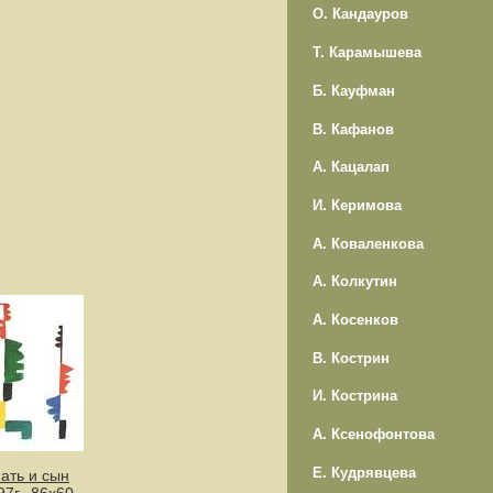
О. Кандауров
Т. Карамышева
Б. Кауфман
В. Кафанов
А. Кацалап
И. Керимова
А. Коваленкова
А. Колкутин
А. Косенков
В. Кострин
И. Кострина
А. Ксенофонтова
Е. Кудрявцева
ать и сын