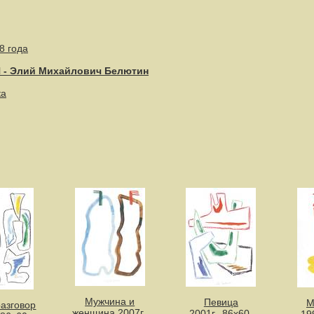
8 года
- Элий Михайлович Белютин
ка
Мужчина и
Певица
М
разговор
женщина 2007г.,
2001г., 86х60,