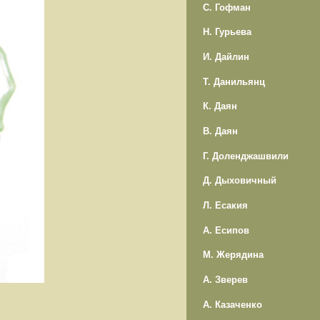
С. Гофман
Н. Гурьева
И. Дайлин
Т. Данильянц
К. Даян
В. Даян
Г. Доленджашвили
Д. Дыховичный
Л. Есакия
А. Есипов
М. Жерядина
А. Зверев
А. Казаченко