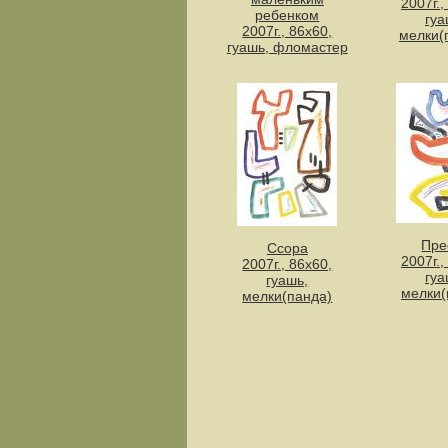
2007г.,
ребенком
гуа
2007г., 86х60,
мелки(
гуашь, фломастер
Пре
Ссора
2007г.,
2007г., 86х60,
гуа
гуашь,
мелки(
мелки(панда)