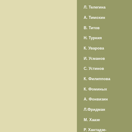
Л. Телегина
А. Тимохин
В. Титов
Н. Туркия
К. Уварова
И. Усманов
С. Устинов
К. Филиппова
К. Фоминых
А. Фонвизин
Л.Фридман
М. Хаазе
Р. Хантадзе-