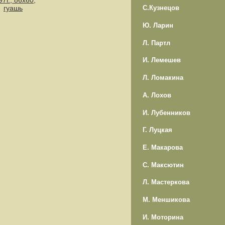
97г., 86х60,
гуашь
С.Кузнецов
Ю. Ларин
Л. Партл
И. Лемешев
Л. Ломакина
А. Лохов
И. Лубенников
Г. Луцкая
Е. Макарова
С. Максютин
Л. Мастеркова
М. Меншикова
И. Моторина