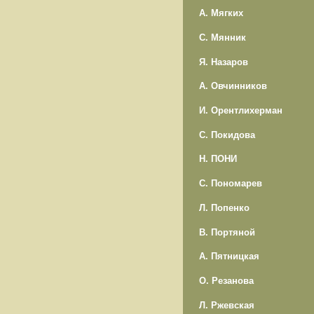
А. Мягких
С. Мянник
Я. Назаров
А. Овчинников
И. Орентлихерман
С. Покидова
Н. ПОНИ
С. Пономарев
Л. Попенко
В. Портяной
А. Пятницкая
О. Резанова
Л. Ржевская