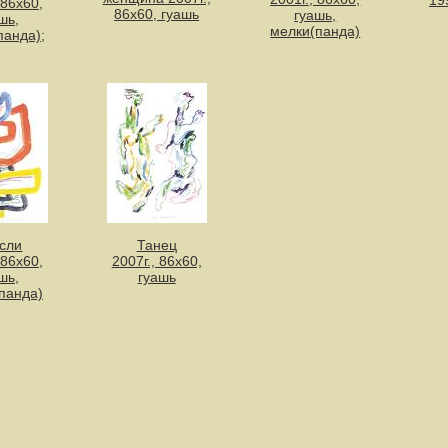
19
 86х60,
86х60, гуашь
гуашь,
шь,
мелки(панда)
панда);
сли
Танец
 86х60,
2007г., 86х60,
шь,
гуашь
панда)