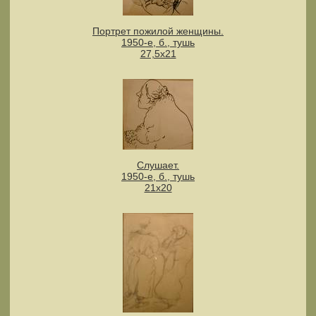
Портрет пожилой женщины.
1950-е, б., тушь
27,5х21
Слушает.
1950-е, б., тушь
21х20