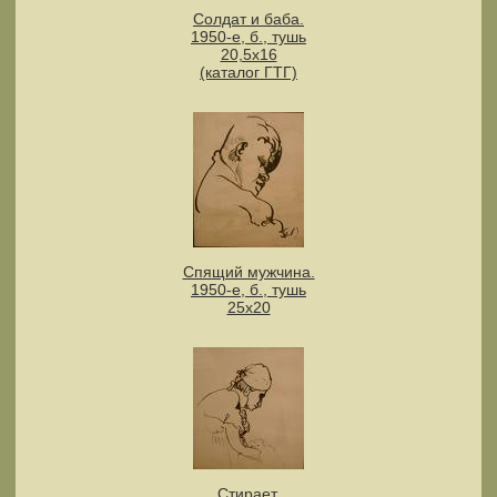
Солдат и баба.
1950-е, б., тушь
20,5х16
(каталог ГТГ)
Спящий мужчина.
1950-е, б., тушь
25х20
Стирает.