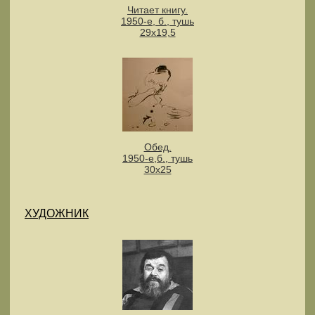
Читает книгу.
1950-е, б., тушь
29х19,5
Обед.
1950-е,б., тушь
30х25
ХУДОЖНИК