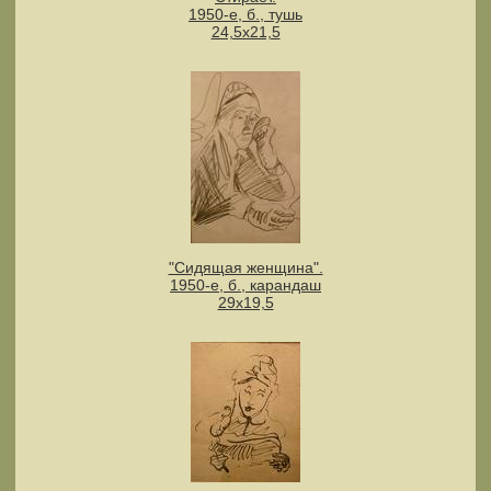
1950-е, б., тушь
24,5х21,5
"Сидящая женщина".
1950-е, б., карандаш
29х19,5