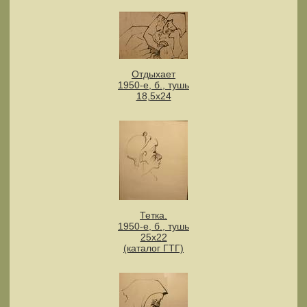
Отдыхает
1950-е, б., тушь
18,5х24
Тетка.
1950-е, б., тушь
25х22
(каталог ГТГ)