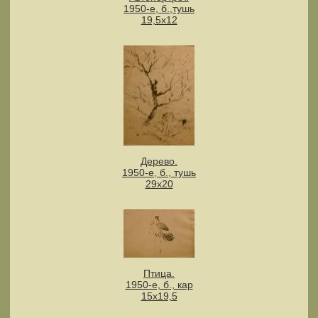
1950-е, б.,тушь
19,5х12
Дерево.
1950-е, б., тушь
29х20
Птица.
1950-е, б., кар
15х19,5