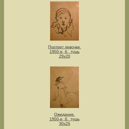
Портрет девочки.
1950-е, б., тушь
29х20
Ожидание.
1950-е, б., тушь
30х25