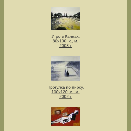
Утро в Каннах.
80х100, х., м.
2003 г.
Прогулка по пирсу.
100х120, х., м.
2002 г.