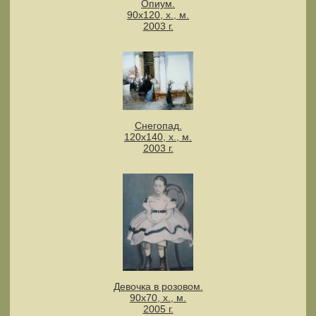
Опиум.
90х120, х., м.
2003 г.
Снегопад.
120х140, х., м.
2003 г.
Девочка в розовом.
90х70, х., м.
2005 г.