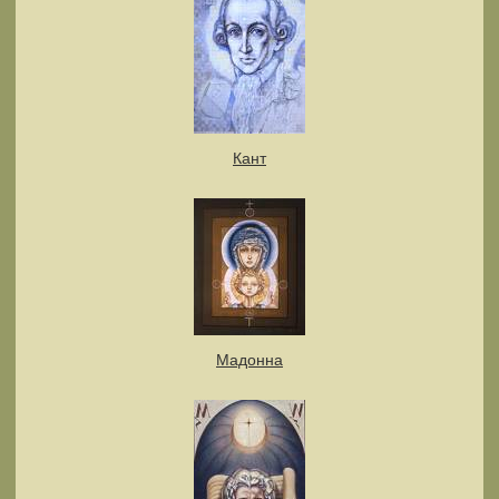
Кант
Мадонна