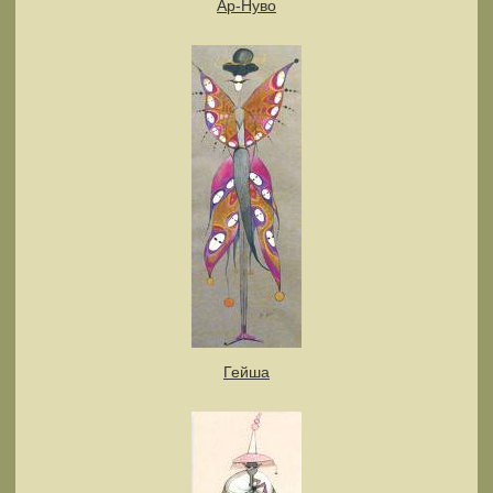
Ар-Нуво
Гейша