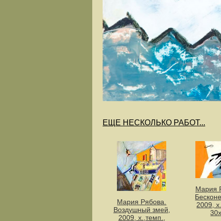
ЕЩЕ НЕСКОЛЬКО РАБОТ...
Мария 
Бесконе
Мария Рябова.
2009, х
Воздушный змей,
30
2009, х.,темп.,