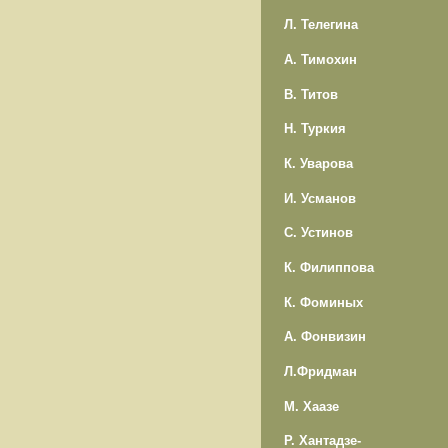
Л. Телегина
А. Тимохин
В. Титов
Н. Туркия
К. Уварова
И. Усманов
С. Устинов
К. Филиппова
К. Фоминых
А. Фонвизин
Л.Фридман
М. Хаазе
Р. Хантадзе-