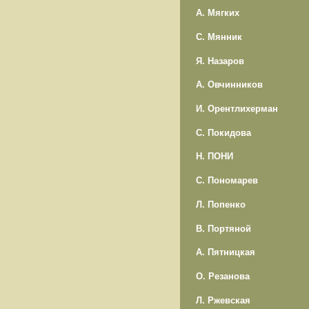
А. Мягких
С. Мянник
Я. Назаров
А. Овчинников
И. Орентлихерман
С. Покидова
Н. ПОНИ
С. Пономарев
Л. Попенко
В. Портяной
А. Пятницкая
О. Резанова
Л. Ржевская