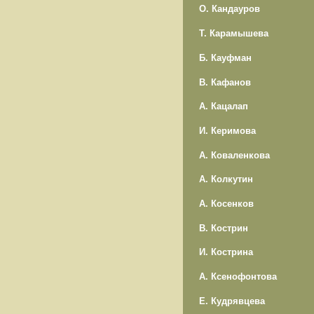
О. Кандауров
Т. Карамышева
Б. Кауфман
В. Кафанов
А. Кацалап
И. Керимова
А. Коваленкова
А. Колкутин
А. Косенков
В. Кострин
И. Кострина
А. Ксенофонтова
Е. Кудрявцева