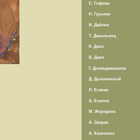
С. Гофман
Н. Гурьева
И. Дайлин
Т. Данильянц
К. Даян
В. Даян
Г. Доленджашвили
Д. Дыховичный
Л. Есакия
А. Есипов
М. Жерядина
А. Зверев
А. Казаченко