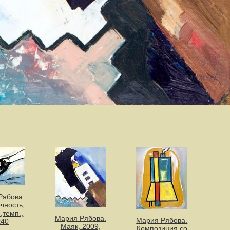
Рябова.
чность,
.,темп.,
Мария Рябова.
Мария Рябова.
х40
Маяк, 2009,
Композиция со