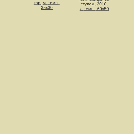
кар.,м.,темп.,
стулом, 2010,
35х30
х.,темп., 60х50