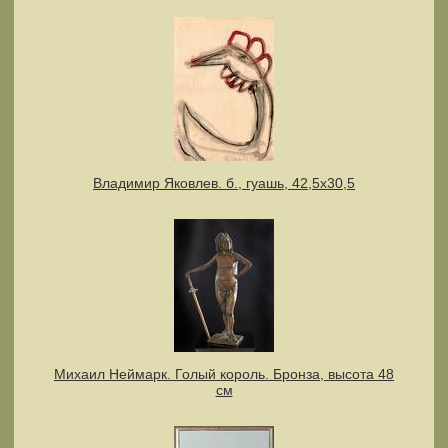
Владимир Яковлев. б., гуашь, 42,5х30,5
Михаил Неймарк. Голый король. Бронза, высота 48
см