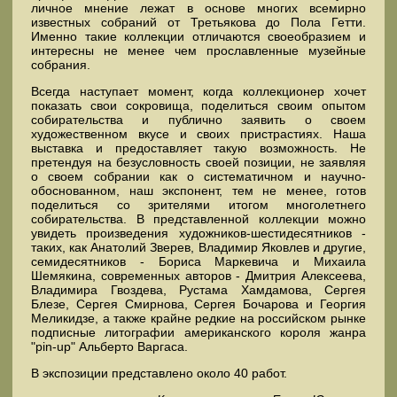
личное мнение лежат в основе многих всемирно
известных собраний от Третьякова до Пола Гетти.
Именно такие коллекции отличаются своеобразием и
интересны не менее чем прославленные музейные
собрания.
Всегда наступает момент, когда коллекционер хочет
показать свои сокровища, поделиться своим опытом
собирательства и публично заявить о своем
художественном вкусе и своих пристрастиях. Наша
выставка и предоставляет такую возможность. Не
претендуя на безусловность своей позиции, не заявляя
о своем собрании как о систематичном и научно-
обоснованном, наш экспонент, тем не менее, готов
поделиться со зрителями итогом многолетнего
собирательства. В представленной коллекции можно
увидеть произведения художников-шестидесятников -
таких, как Анатолий Зверев, Владимир Яковлев и другие,
семидесятников - Бориса Маркевича и Михаила
Шемякина, современных авторов - Дмитрия Алексеева,
Владимира Гвоздева, Рустама Хамдамова, Сергея
Блезе, Сергея Смирнова, Сергея Бочарова и Георгия
Меликидзе, а также крайне редкие на российском рынке
подписные литографии американского короля жанра
"pin-up" Альберто Варгаса.
В экспозиции представлено около 40 работ.