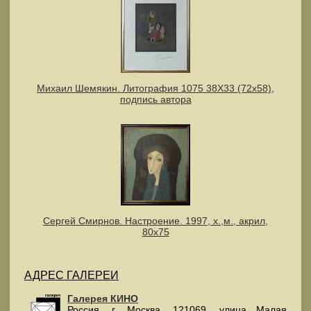
Михаил Шемякин. Литография 1075 38Х33 (72х58),
подпись автора
Сергей Смирнов. Настроение. 1997, х.,м., акрил,
80х75
АДРЕС ГАЛЕРЕИ
Галерея КИНО
Россия
, г.
Москва
,
121069
,
улица Малая