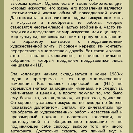
высоким ценам. Однако есть и такие собиратели, для
которых искусство, его жизнь, его проявления являются
неотъемлемой частью обычной повседневной жизни.
Для них жить – это значит жить рядом с искусством, жить
в искусстве и приобретать те работы, которые
становятся неотъемлемой частью этой жизни. Часто эти
люди сами представляют мир искусства, или еще шире -
мир культуры; они связаны с ним по роду деятельности,
по характеру контактов с представителями
художественной элиты. И совсем нередко эти контакты
перерастают в многолетнюю дружбу. Вот таков и хозяин
этого - вполне эклектичного, но очень стильного
собрания, - который предпочел представиться лишь
инициалами Н.Г.
Эта коллекция начала складываться в конце 1980-х
годов и претерпела с тех пор многочисленные
изменения. Как человек творческий, он (Н.Г.) не
стремился гнаться за модными именами, не следил за
рейтингами и ценами, а просто покупал то, что было
ему близко то, что «цепляло», интриговало, удивляло.
Он хорошо чувствовал искусство, но никогда не боялся
показаться дилетантом, считая, что дилетантизм при
приобретении художественных работ - естественный и
правомерный подход к сложению коллекции, не
претендующей на общественное признание и не
подчиняющей себе свободу выбора того или иного
артефакта. Достаточно сказать, что личный вкус и