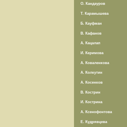
О. Кандауров
Т. Карамышева
Б. Кауфман
В. Кафанов
А. Кацалап
И. Керимова
А. Коваленкова
А. Колкутин
А. Косенков
В. Кострин
И. Кострина
А. Ксенофонтова
Е. Кудрявцева