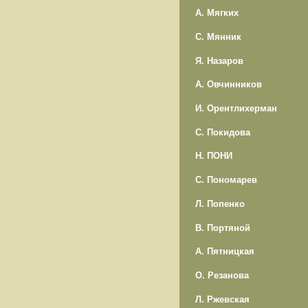
А. Мягких
С. Мянник
Я. Назаров
А. Овчинников
И. Орентлихерман
С. Покидова
Н. ПОНИ
С. Пономарев
Л. Попенко
В. Портяной
А. Пятницкая
О. Резанова
Л. Ржевская