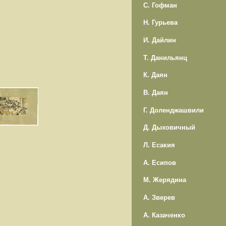
С. Гофман
Н. Гурьева
И. Дайлин
Т. Данильянц
К. Даян
В. Даян
Г. Доленджашвили
Д. Дыховичный
Л. Есакия
А. Есипов
М. Жерядина
А. Зверев
А. Казаченко