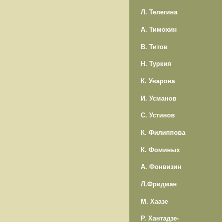
Л. Телегина
А. Тимохин
В. Титов
Н. Туркия
К. Уварова
И. Усманов
С. Устинов
К. Филиппова
К. Фоминых
А. Фонвизин
Л.Фридман
М. Хаазе
Р. Хантадзе-