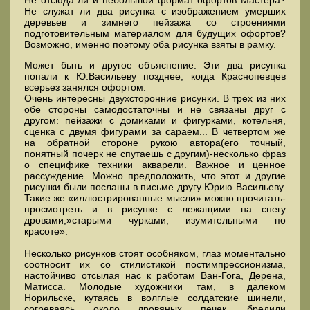
Не отсюда ли и небольшой формат офортов Мастера?
Не служат ли два рисунка с изображением умерших
деревьев и зимнего пейзажа со строениями
подготовительным материалом для будущих офортов?
Возможно, именно поэтому оба рисунка взяты в рамку.
Может быть и другое объяснение. Эти два рисунка
попали к Ю.Васильеву позднее, когда Краснопевцев
всерьез занялся офортом.
Очень интересны двухсторонние рисунки. В трех из них
обе стороны самодостаточны и не связаны друг с
другом: пейзажи с домиками и фигурками, котельня,
сценка с двумя фигурами за сараем... В четвертом же
на обратной стороне рукою автора(его точный,
понятный почерк не спутаешь с другим)-несколько фраз
о специфике техники акварели. Важное и ценное
рассуждение. Можно предположить, что этот и другие
рисунки были посланы в письме другу Юрию Васильеву.
Такие же «иллюстрированные мысли» можно прочитать-
просмотреть и в рисунке с лежащими на снегу
дровами,»старыми чурками, изумительными по
красоте».
Несколько рисунков стоят особняком, глаз моментально
соотносит их со стилистикой постимпрессионизма,
настойчиво отсылая нас к работам Ван-Гога, Дерена,
Матисса. Молодые художники там, в далеком
Норильске, кутаясь в волглые солдатские шинели,
согреваясь около дровяных печек, бредили