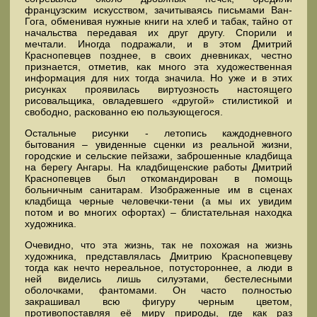
французским искусством, зачитываясь письмами Ван-
Гога, обменивая нужные книги на хлеб и табак, тайно от
начальства передавая их друг другу. Спорили и
мечтали. Иногда подражали, и в этом Дмитрий
Краснопевцев позднее, в своих дневниках, честно
признается, отметив, как много эта художественная
информация для них тогда значила. Но уже и в этих
рисунках проявилась виртуозность настоящего
рисовальщика, овладевшего «другой» стилистикой и
свободно, раскованно ею пользующегося.
Остальные рисунки - летопись каждодневного
бытования – увиденные сценки из реальной жизни,
городские и сельские пейзажи, заброшенные кладбища
на берегу Ангары. На кладбищенские работы Дмитрий
Краснопевцев был откомандирован в помощь
больничным санитарам. Изображенные им в сценах
кладбища черные человечки-тени (а мы их увидим
потом и во многих офортах) – блистательная находка
художника.
Очевидно, что эта жизнь, так не похожая на жизнь
художника, представлялась Дмитрию Краснопевцеву
тогда как нечто нереальное, потустороннее, а люди в
ней виделись лишь силуэтами, бестелесными
оболочками, фантомами. Он часто полностью
закрашивал всю фигуру черным цветом,
противопоставляя её миру природы, где как раз