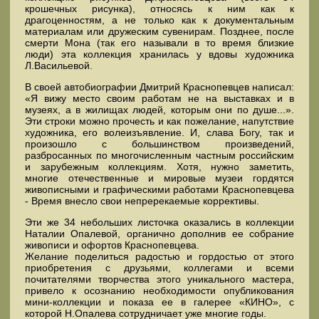
крошечных рисунка), относясь к ним как к
драгоценностям, а не только как к документальным
материалам или дружеским сувенирам. Позднее, после
смерти Мона (так его называли в то время близкие
люди) эта коллекция хранилась у вдовы художника
Л.Васильевой.
В своей автобиографии Дмитрий Краснопевцев написал:
«Я вижу место своим работам не на выставках и в
музеях, а в жилищах людей, которым они по душе...».
Эти строки можно прочесть и как пожелание, напутствие
художника, его волеизъявление. И, слава Богу, так и
произошло с большинством произведений,
разбросанных по многочисленным частным российским
и зарубежным коллекциям. Хотя, нужно заметить,
многие отечественные и мировые музеи гордятся
живописными и графическими работами Краснопевцева
- Время внесло свои непререкаемые коррективы.
Эти же 34 небольших листочка оказались в коллекции
Наталии Опалевой, органично дополнив ее собрание
живописи и офортов Краснопевцева.
Желание поделиться радостью и гордостью от этого
приобретения с друзьями, коллегами и всеми
почитателями творчества этого уникального мастера,
привело к осознанию необходимости опубликования
мини-коллекции и показа ее в галерее «КИНО», с
которой Н.Опалева сотрудничает уже многие годы.