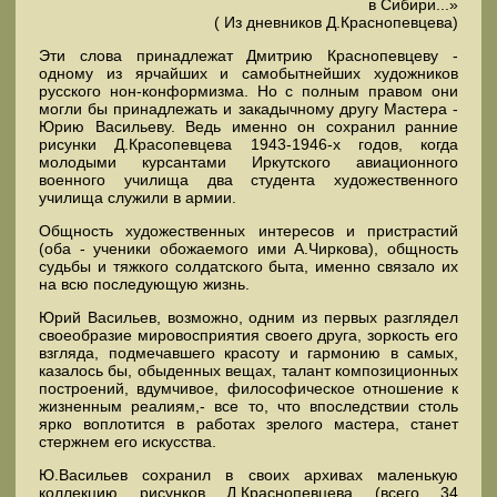
в Сибири...»
( Из дневников Д.Краснопевцева)
Эти слова принадлежат Дмитрию Краснопевцеву -
одному из ярчайших и самобытнейших художников
русского нон-конформизма. Но с полным правом они
могли бы принадлежать и закадычному другу Мастера -
Юрию Васильеву. Ведь именно он сохранил ранние
рисунки Д.Красопевцева 1943-1946-х годов, когда
молодыми курсантами Иркутского авиационного
военного училища два студента художественного
училища служили в армии.
Общность художественных интересов и пристрастий
(оба - ученики обожаемого ими А.Чиркова), общность
судьбы и тяжкого солдатского быта, именно связало их
на всю последующую жизнь.
Юрий Васильев, возможно, одним из первых разглядел
своеобразие мировосприятия своего друга, зоркость его
взгляда, подмечавшего красоту и гармонию в самых,
казалось бы, обыденных вещах, талант композиционных
построений, вдумчивое, философическое отношение к
жизненным реалиям,- все то, что впоследствии столь
ярко воплотится в работах зрелого мастера, станет
стержнем его искусства.
Ю.Васильев сохранил в своих архивах маленькую
коллекцию рисунков Д.Краснопевцева (всего 34