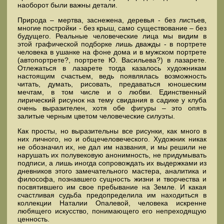
наоборот были важны детали.
Природа – мертва, заснежена, деревья - без листьев,
многие постройки - без крыш, само существование – без
будущего. Реальные человеческие лица мы видим в
этой графической подборке лишь дважды - в портрете
человека в ушанке на фоне дома и в мужском портрете
(автопортрете?, портрете Ю. Васильева?) в лазарете.
Отлежаться в лазарете тогда казалось художникам
настоящим счастьем, ведь появлялась возможность
читать, думать, рисовать, предаваться юношеским
мечтам, в том числе и о любви. Единственный
лирический рисунок на тему свидания в садике у клуба
очень выразителен, хотя обе фигуры – это опять
залитые черным цветом человеческие силуэты.
Как просты, но выразительны все рисунки, как много в
них личного, но и общечеловеческого. Художник никак
не обозначил их, не дал им названия, и мы решили не
нарушать их полувековую анонимность, не придумывать
подписи, а лишь иногда сопровождать их выдержками из
дневников этого замечательного мастера, аналитика и
философа, познавшего сущность жизни и творчества и
посвятившего им свое пребывание на Земле. И какая
счастливая судьба предопределила им находиться в
коллекции Наталии Опалевой, человека искренне
любящего искусство, понимающего его непреходящую
ценность.