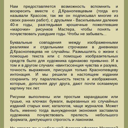
Нам предоставляется возможность вспомнить и
воскресить вместе с Д.Кранопевцевым (тогда его
называли Крассом, так же он подписывал многие из
своих ранних работ), с друзьями - Васильевыми далекие
40-е годы, разглядывая крошечные пожелтевшие
«марочки» рисунков Мастера, чтобы понять и
почувствовать ушедшие годы. Чтобы не забывать...
Буквальные совпадения между изображенными
реалиями и отдельными строчками в дневниках
Д.Краснопевцева не случайны. Размышлять о жизни с
помощью текста или с помощью изобразительных
средств было для художника одинаково привычно. И в
том и в другом случаях -квинтэссенция чувства и разума,
точность выражения, присущая только Краснопевцеву
интонация. И мы решили в настоящем издании
сохранить эту параллельность текста и изображения,
которые, дополняя друг друга, дают почти осязаемую
картину тех лет.
Рисунки выполнены или простым карандашом или
тушью, на клочках бумаги, вырезанных из случайных
изданий старых книг, каталогов, чаще журналов. Может
быть, именно тогда вынужденная экономия заставила
художника почувствовать прелесть небольшого
формата, диктующего строгость и лаконизм.