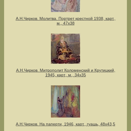
А.Н.Чирков. Молитва. Портрет крестной 1938, карт.,
м., 47х38
А.Н.Чирков. Митрополит Коломенский и Крутицкий,
1945, карт., м., 34х35
А.Н.Чирков. На паперти, 1946, карт., гуашь, 48х43,5