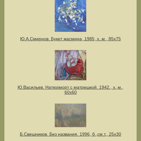
Ю.А.Смирнов. Букет жасмина, 1985, х..м., 85х75
Ю.Васильев. Натюрморт с матрешкой. 1942., х.,м.,
60х60
Б.Свешников. Без названия. 1996, б.,см.т., 25х30