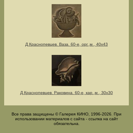
Д.Краснопевцев. Ваза. 60-е, орг.,м., 40х43
Д.Краснопевцев. Раковина. 60-е, кар.,м., 30х30
Все права защищены © Галерея КИНО, 1996-2026. При
использовании материалов с сайта - ссылка на сайт
обязательна.