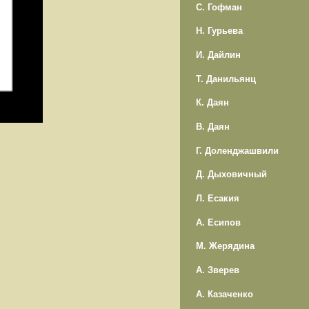
С. Гофман
Н. Гурьева
И. Дайлин
Т. Данильянц
К. Даян
В. Даян
Г. Доленджашвили
Д. Дыховичный
Л. Есакия
А. Есипов
М. Жерядина
А. Зверев
А. Казаченко