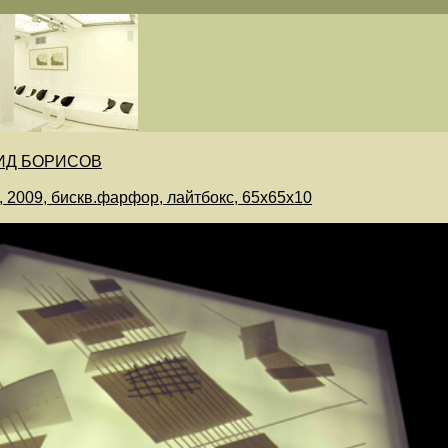
ИД БОРИСОВ
 2009, бискв.фарфор, лайтбокс, 65х65х10