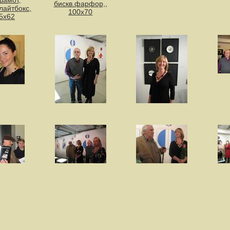
бискв.фарфор,,
лайтбокс,
100х70
5х62