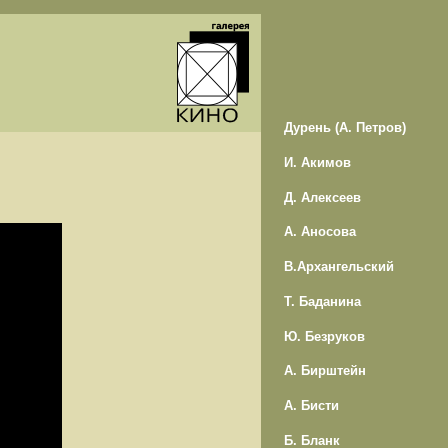
Дурень (А. Петров)
И. Акимов
Д. Алексеев
А. Аносова
В.Архангельский
Т. Баданина
Ю. Безруков
А. Бирштейн
А. Бисти
Б. Бланк