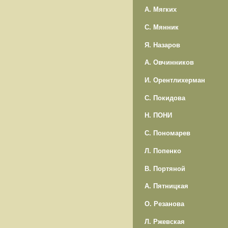
А. Мягких
С. Мянник
Я. Назаров
А. Овчинников
И. Орентлихерман
С. Покидова
Н. ПОНИ
С. Пономарев
Л. Попенко
В. Портяной
А. Пятницкая
О. Резанова
Л. Ржевская