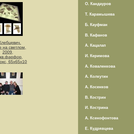
О. Кандауров
Т. Карамышева
Б. Кауфман
В. Кафанов
Хлебцевич.
А. Кацалап
е на светлом,
2009,
И. Керимова
кв.фарфор,
окс, 65х65х10
А. Коваленкова
А. Колкутин
А. Косенков
В. Кострин
И. Кострина
А. Ксенофонтова
Е. Кудрявцева