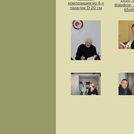
композиция из 4-х
фарфор, 
тарелок D 20 см
65х6