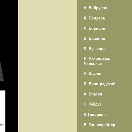
А. Бобрусов
Д. Бондарь
Л. Борисов
В. Брайнин
Л. Бушкова
Л. Васильева-
Линецкая
А. Ваулин
Л. Виноградский
А. Власов
Н. Гайдук
Р. Геворкян
В. Гиппенрейтер