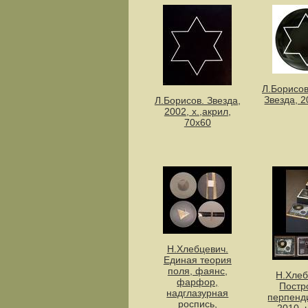
Л.Борисов
Звезда, 2
Л.Борисов. Звезда,
2002, х.,акрил,
70х60
Н.Хлебцевич.
Единая теория
поля, фаянс,
Н.Хлеб
фарфор,
Постр
надглазурная
перпенд
роспись,
2010, 