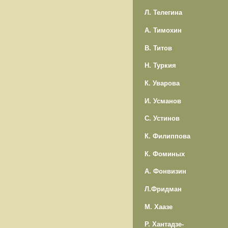
Л. Телегина
А. Тимохин
В. Титов
Н. Туркия
К. Уварова
И. Усманов
С. Устинов
К. Филиппова
К. Фоминых
А. Фонвизин
Л.Фридман
М. Хаазе
Р. Хантадзе-