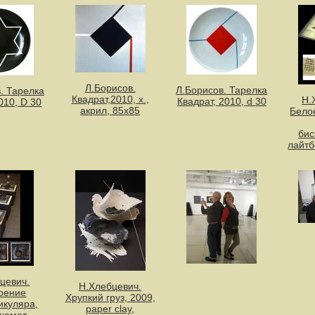
Л.Борисов.
Л.Борисов. Тарелка
. Тарелка
Квадрат,2010, х.,
Н.
Квадрат, 2010, d 30
010, D 30
акрил, 85х85
Бело
бис
лайтб
цевич.
Н.Хлебцевич.
оение
Хрупкий груз, 2009,
икуляра,
paper clay,
шамот,