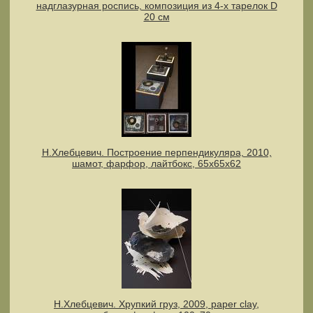
надглазурная роспись, композиция из 4-х тарелок D
20 см
Н.Хлебцевич. Построение перпендикуляра, 2010,
шамот, фарфор, лайтбокс, 65х65х62
Н.Хлебцевич. Хрупкий груз, 2009, paper clay,