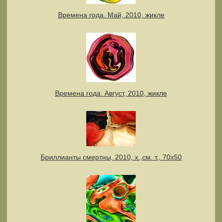
Времена года. Май, 2010, жикле
Времена года. Август, 2010, жикле
Бриллианты смертны, 2010, х.,см. т., 70х50