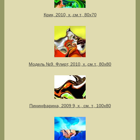
Крик, 2010, х.,см.т., 80х70
Модель №9. Флирт, 2010, х.,см.т., 80х80
Пининфарина, 2009 9, х., см. т., 100х80