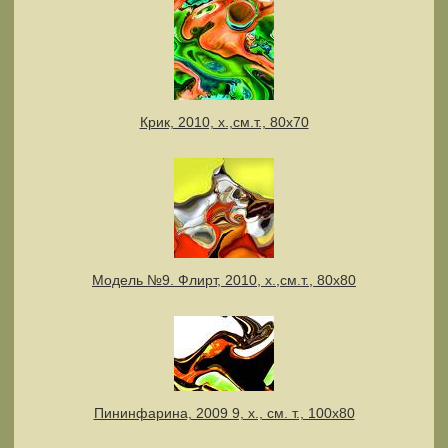
Крик, 2010, х.,см.т., 80х70
Модель №9. Флирт, 2010, х.,см.т., 80х80
Пининфарина, 2009 9, х., см. т., 100х80