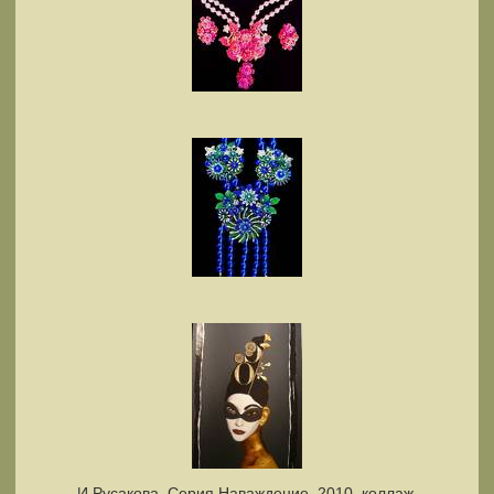
И.Русакова. Серия Наваждение, 2010, коллаж,