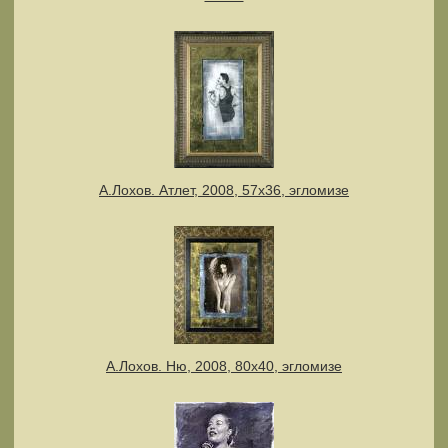
А.Лохов. Атлет, 2008, 57х36, эгломизе
А.Лохов. Ню, 2008, 80х40, эгломизе