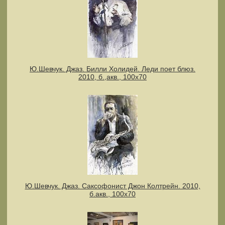
Ю.Шевчук. Джаз. Билли Холидей. Леди поет блюз.
2010, б.,акв., 100х70
Ю.Шевчук. Джаз. Саксофонист Джон Колтрейн. 2010,
б.акв., 100х70