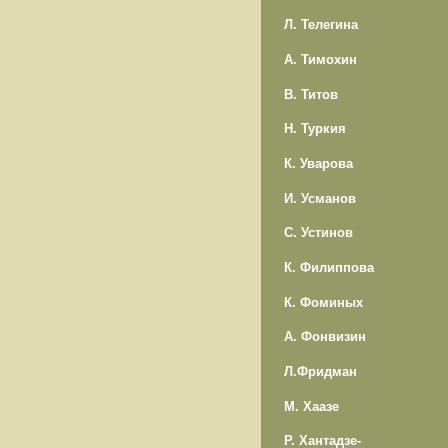
Л. Телегина
А. Тимохин
В. Титов
Н. Туркия
К. Уварова
И. Усманов
С. Устинов
К. Филиппова
К. Фоминых
А. Фонвизин
Л.Фридман
М. Хаазе
Р. Хантадзе-