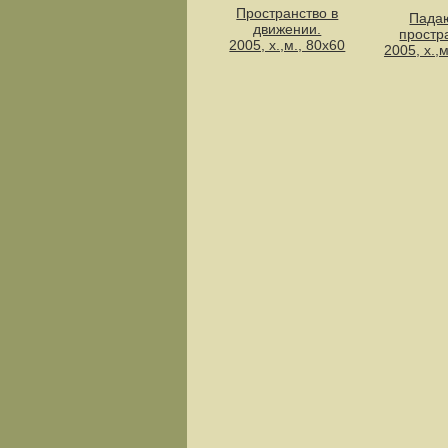
Пространство в
Пада
движении.
простр
2005, х.,м., 80х60
2005, х.,