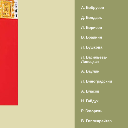
А. Бобрусов
Д. Бондарь
Л. Борисов
В. Брайнин
Л. Бушкова
Л. Васильева-
Линецкая
А. Ваулин
Л. Виноградский
А. Власов
Н. Гайдук
Р. Геворкян
В. Гиппенрейтер