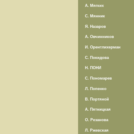
А. Мягких
С. Мянник
Я. Назаров
А. Овчинников
И. Орентлихерман
С. Покидова
Н. ПОНИ
С. Пономарев
Л. Попенко
В. Портяной
А. Пятницкая
О. Резанова
Л. Ржевская