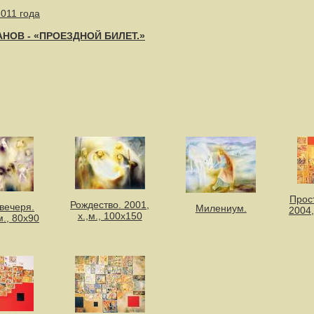
2011 года
АНОВ - «ПРОЕЗДНОЙ БИЛЕТ.»
Прос
Рождество. 2001,
вечеря.
Милениум.
2004,
х.,м., 100х150
м., 80х90