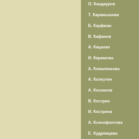
О. Кандауров
Т. Карамышева
Б. Кауфман
В. Кафанов
А. Кацалап
И. Керимова
А. Коваленкова
А. Колкутин
А. Косенков
В. Кострин
И. Кострина
А. Ксенофонтова
Е. Кудрявцева