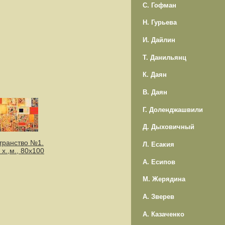
С. Гофман
Н. Гурьева
И. Дайлин
Т. Данильянц
К. Даян
В. Даян
Г. Доленджашвили
Д. Дыховичный
транство №1.
Л. Есакия
 х.,м., 80х100
А. Есипов
М. Жерядина
А. Зверев
А. Казаченко