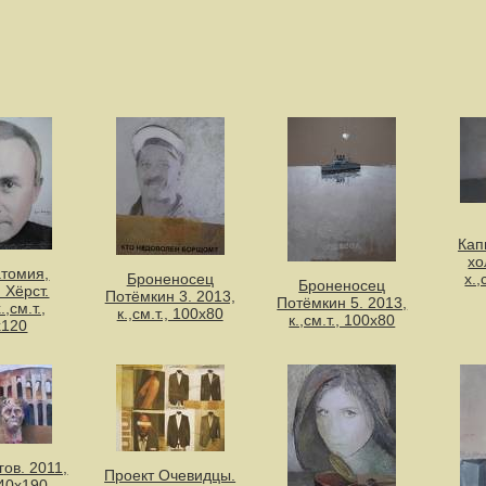
Кап
хо
атомия,
Броненосец
х.,
Броненосец
 Хёрст.
Потёмкин 3. 2013,
Потёмкин 5. 2013,
.,см.т.,
к.,см.т., 100х80
к.,см.т., 100х80
х120
гов. 2011,
Проект Очевидцы.
140х190