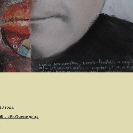
13 года
 - «St.Очевидец»
ж