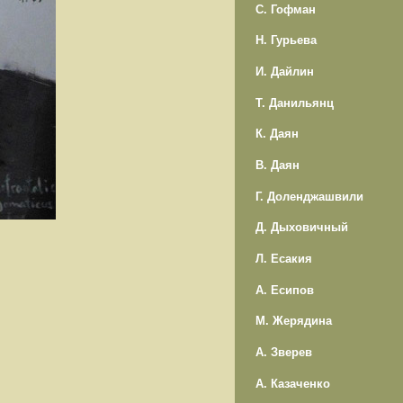
С. Гофман
Н. Гурьева
И. Дайлин
Т. Данильянц
К. Даян
В. Даян
Г. Доленджашвили
Д. Дыховичный
Л. Есакия
А. Есипов
М. Жерядина
А. Зверев
А. Казаченко