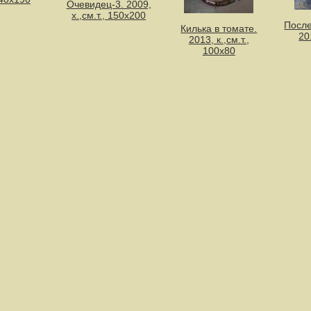
Очевидец-3. 2009,
х.,см.т., 150х200
После
Килька в томате.
201
2013, к.,см.т.,
100х80