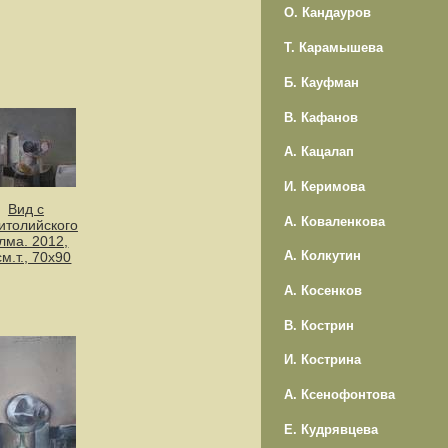
О. Кандауров
Т. Карамышева
Б. Кауфман
В. Кафанов
А. Кацалап
И. Керимова
Вид с
А. Коваленкова
итолийского
лма. 2012,
А. Колкутин
см.т., 70х90
А. Косенков
В. Кострин
И. Кострина
А. Ксенофонтова
Е. Кудрявцева