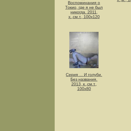
Воспоминания о
Токио, где я не был
никогда. 2011,
х.,см.т., 100х120
Серия ... И голуби.
Без названия.
2013, к.,см.т.,
100х80