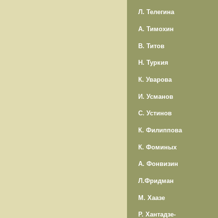
Л. Телегина
А. Тимохин
В. Титов
Н. Туркия
К. Уварова
И. Усманов
С. Устинов
К. Филиппова
К. Фоминых
А. Фонвизин
Л.Фридман
М. Хаазе
Р. Хантадзе-