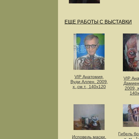
ЕЩЕ РАБОТЫ С ВЫСТАВКИ
VIP Анатомия,
VIP Ан
Вуди Аллен. 2009,
Дамиен
х.,см.т., 140х120
2009, х
140
Гибель бо
Исповедь маски.
х.,м., 