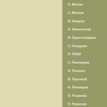
А. Мягких
С. Мянник
Я. Назаров
А. Овчинников
И. Орентлихерман
С. Покидова
Н. ПОНИ
С. Пономарев
Л. Попенко
В. Портяной
А. Пятницкая
О. Резанова
Л. Ржевская