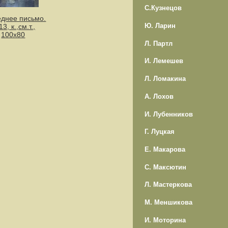
С.Кузнецов
днее письмо.
Ю. Ларин
3, к.,см.т.,
100х80
Л. Партл
И. Лемешев
Л. Ломакина
А. Лохов
И. Лубенников
Г. Луцкая
Е. Макарова
С. Максютин
Л. Мастеркова
М. Меншикова
И. Моторина