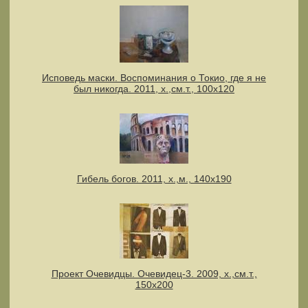
Исповедь маски. Воспоминания о Токио, где я не
был никогда. 2011, х.,см.т., 100х120
Гибель богов. 2011, х.,м., 140х190
Проект Очевидцы. Очевидец-3. 2009, х.,см.т.,
150х200