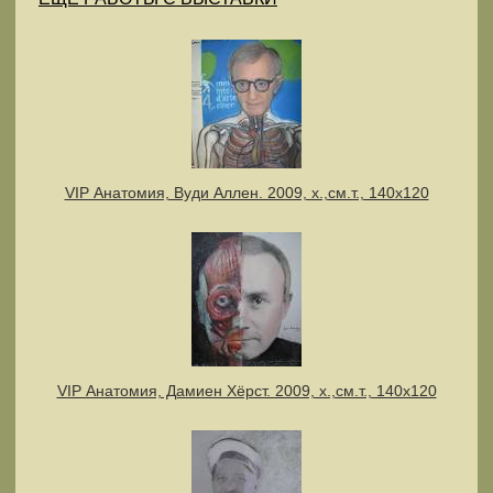
VIP Анатомия, Вуди Аллен. 2009, х.,см.т., 140х120
VIP Анатомия, Дамиен Хёрст. 2009, х.,см.т., 140х120