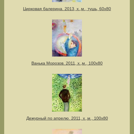
Цирковая балерина. 2013, х.,м., тушь, 60х80
Ванька Морозов. 2011, х.,м., 100х80
Дежурный по апрелю. 2011, х.,м., 100х80