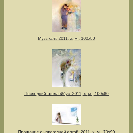
Музыкант. 2011, х.,м., 100х80
Последний троллейбус. 2011, х.,м., 100х80
Прощание с новогодней елкой. 2011, х.,м., 70х90