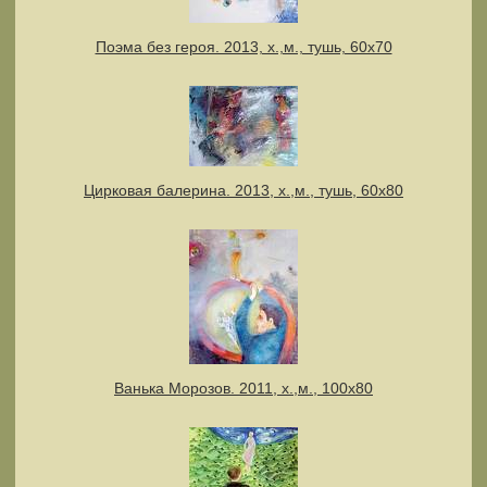
Поэма без героя. 2013, х.,м., тушь, 60х70
Цирковая балерина. 2013, х.,м., тушь, 60х80
Ванька Морозов. 2011, х.,м., 100х80