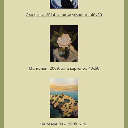
Ландыши. 2014, х. на картоне, м., 40х50
Магнолия. 2009, х.на картоне., 40х50
На озере Ван. 2008, х.,м.