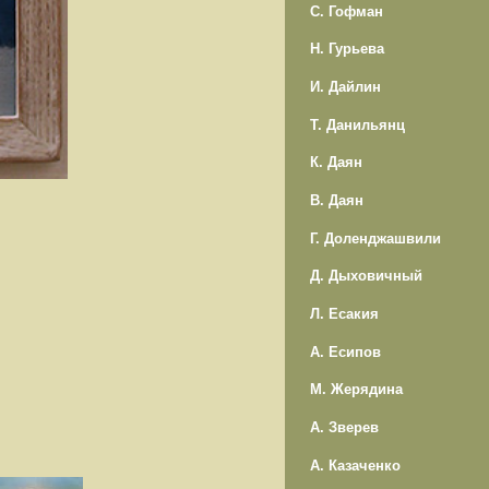
С. Гофман
Н. Гурьева
И. Дайлин
Т. Данильянц
К. Даян
В. Даян
Г. Доленджашвили
Д. Дыховичный
Л. Есакия
А. Есипов
М. Жерядина
А. Зверев
А. Казаченко