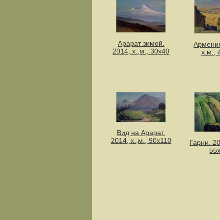
Арарат зимой.
Армения
2014, х.,м., 30x40
х.м.,
Вид на Арарат.
2014, х.,м., 90х110
Гарни. 20
55