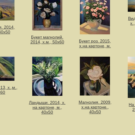
Вид
х.
. 2014,
 40х50
Букет магнолий.
Букет роз. 2015,
2014, х.м., 50х60
х.на картоне, м.
13, х.,м.,
x60
Магнолия. 2009,
Ландыши. 2014, х.
На
х.на картоне.,
на картоне, м.,
2
40х50
40х50