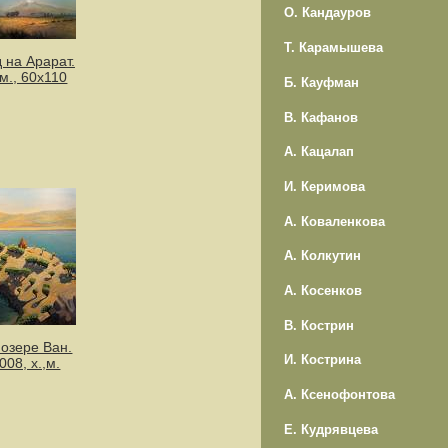
О. Кандауров
Т. Карамышева
 на Арарат.
,м., 60х110
Б. Кауфман
В. Кафанов
А. Кацалап
И. Керимова
А. Коваленкова
А. Колкутин
А. Косенков
В. Кострин
 озере Ван.
И. Кострина
008, х.,м.
А. Ксенофонтова
Е. Кудрявцева