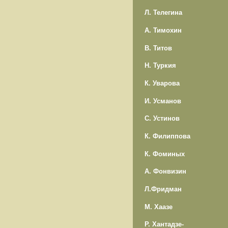
Л. Телегина
А. Тимохин
В. Титов
Н. Туркия
К. Уварова
И. Усманов
С. Устинов
К. Филиппова
К. Фоминых
А. Фонвизин
Л.Фридман
М. Хаазе
Р. Хантадзе-