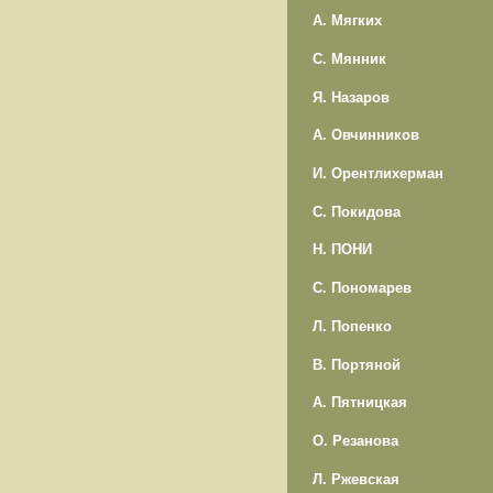
А. Мягких
С. Мянник
Я. Назаров
А. Овчинников
И. Орентлихерман
С. Покидова
Н. ПОНИ
С. Пономарев
Л. Попенко
В. Портяной
А. Пятницкая
О. Резанова
Л. Ржевская