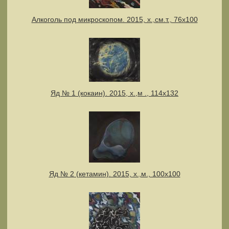
Алкоголь под микроскопом. 2015, х.,см.т., 76х100
Яд № 1 (кокаин). 2015, х.,м ., 114х132
Яд № 2 (кетамин). 2015, х.,м., 100х100