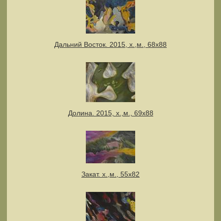
Дальний Восток. 2015, х.,м., 68х88
Долина. 2015, х.,м., 69х88
Закат. х.,м., 55х82