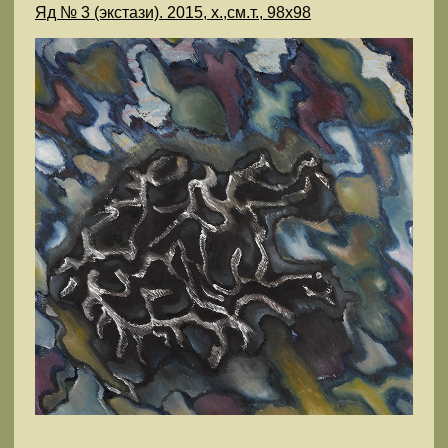
Яд № 3 (экстази). 2015, х.,см.т., 98х98