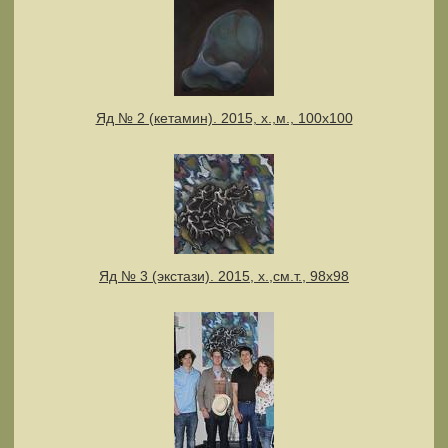
Яд № 2 (кетамин). 2015, х.,м., 100х100
Яд № 3 (экстази). 2015, х.,см.т., 98х98