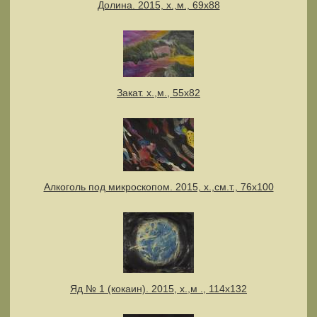
Долина. 2015, х.,м., 69х88
Закат. х.,м., 55х82
Алкоголь под микроскопом. 2015, х.,см.т., 76х100
Яд № 1 (кокаин). 2015, х.,м ., 114х132