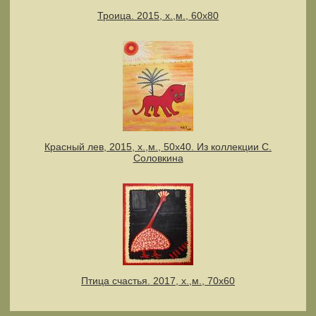
Троица. 2015, х.,м., 60х80
Красный лев, 2015, х.,м., 50х40. Из коллекции С.
Соловкина
Птица счастья. 2017, х.,м., 70х60