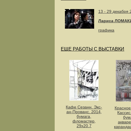
13 - 29 декабря 
Лариса ЛОМАК
графика
ЕЩЕ РАБОТЫ С ВЫСТАВКИ
Кафе Сезанн. Экс-
Красное
ан-Прованс. 2014,
Кассис
бумага,
бум
фломастер,
аквар
29х20.7
каранда