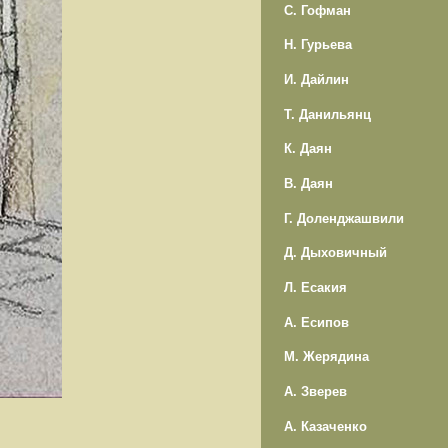
С. Гофман
Н. Гурьева
И. Дайлин
Т. Данильянц
К. Даян
В. Даян
Г. Доленджашвили
Д. Дыховичный
Л. Есакия
А. Есипов
М. Жерядина
А. Зверев
А. Казаченко