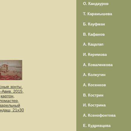
О. Кандауров
Т. Карамышева
Б. Кауфман
В. Кафанов
А. Кацалап
И. Керимова
А. Коваленкова
А. Колкутин
А. Косенков
сные зонты.
-Авив. 2015,
В. Кострин
картон,
ломастер,
варельный
И. Кострина
ндаш, 21х30
А. Ксенофонтова
Е. Кудрявцева