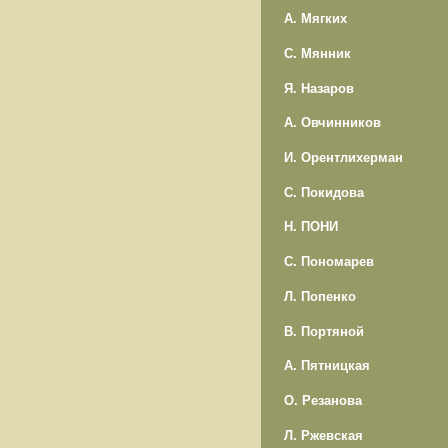
А. Мягких
С. Мянник
Я. Назаров
А. Овчинников
И. Орентлихерман
С. Покидова
Н. ПОНИ
С. Пономарев
Л. Попенко
В. Портяной
А. Пятницкая
О. Резанова
Л. Ржевская