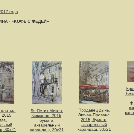
2017 года
ИНА - «КОФЕ С ФЕДЕЙ»
Кра
Тель
ф
ак
Продавец дынь.
 платье.
Ля Петит Мезон.
кара
Экс-ан-Прованс.
. 2015,
Кюкюрон. 2015,
2015, бумага,
ага,
бумага,
акварельный
ельный
акварельный
карандаш, 30х21
ш, 30х21
карандаш, 30х21