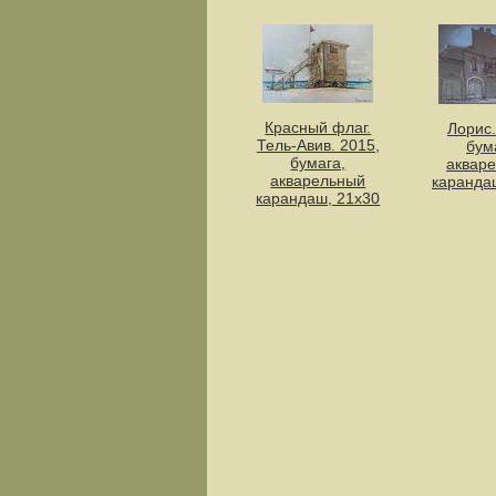
Красный флаг.
Лорис.
Тель-Авив. 2015,
бум
бумага,
аквар
акварельный
каранда
карандаш, 21х30