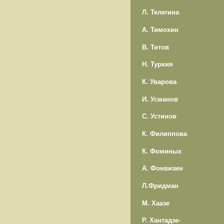
Л. Телегина
А. Тимохин
В. Титов
Н. Туркия
К. Уварова
И. Усманов
С. Устинов
К. Филиппова
К. Фоминых
А. Фонвизин
Л.Фридман
М. Хаазе
Р. Хантадзе-